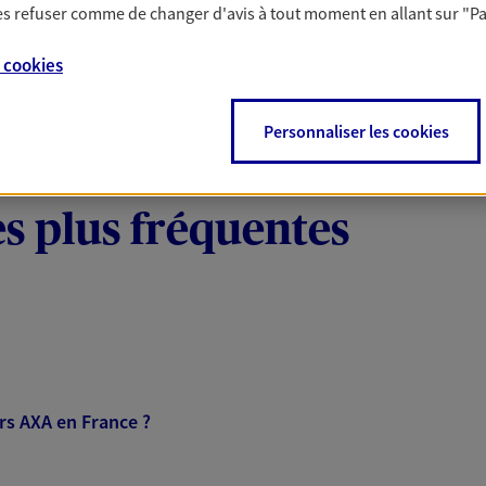
Voir tous les départements
 les refuser comme de changer d'avis à tout moment en allant sur
"P
e
cookies
s AXA dans les départements et régions d'outr
NOUS CONTACTER
Personnaliser les cookies
ITE WEB
es plus fréquentes
y
 exclusif AXA France
75004 Paris
ers AXA en France ?
NOUS CONTACTER