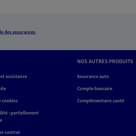
 exclusif AXA Prévoyance &
001 Paris
e des assurances
NOUS CONTACTER
NOS AUTRES PRODUITS
ITE WEB
 et assistance
Assurance auto
site
Compte bancaire
e cookies
Complémentaire santé
lité : partiellement
A Epargne et Protection
e
 un contrat