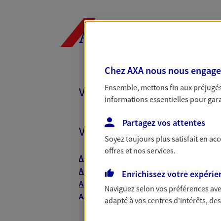
SGTA Sud IDF P
Agent Général d'assurance
AXA, toujours 
46 Rue Monge, 75005 Paris
Horaires :
Fermé
Ouvre demain à 09:30
Chez AXA nous nous engageon
Ensemble, mettons fin aux préjugés 
Vos agents et vos conseillers
01 44 27 07 89
informations essentielles pour garan
PRENDRE RENDEZ-VOUS
Partagez vos attentes
Vos agents et vos conseiller
Soyez toujours plus satisfait en ac
N° Orias * (orias.fr) : 07031016
offres et nos services.
Assurance Bas-Rhin
Assurance Haute-Garonne
Enrichissez votre expérie
Vincent Huard
Assurance Nord
Naviguez selon vos préférences ave
Agent général d'assurance
Assurance Yvelines
adapté à vos centres d'intérêts, d
Patrimoine
142 Rue De Rivoli, 75001 Paris