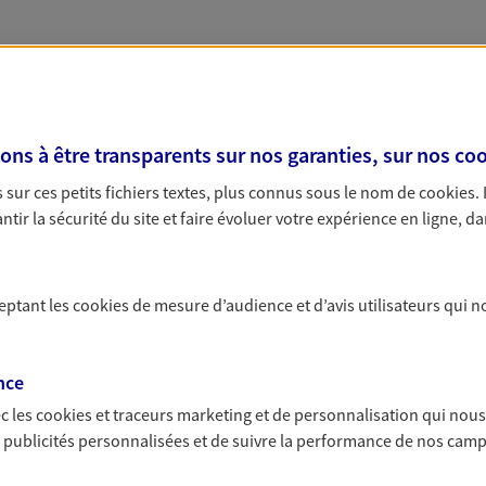
ARIS 5
 exclusif AXA France
proche de vous
s à être transparents sur nos garanties, sur nos
coo
sur ces petits fichiers textes, plus connus sous le nom de
cookies
.
 AXA dans les principales villes de France
NOUS CONTACTER
tir la sécurité du site et faire évoluer votre expérience en ligne, da
VOIR NOTRE SITE WEB
s AXA dans les départements
ceptant les
cookies
de mesure d’audience et d’avis utilisateurs qui n
Assurance Bouches-du-Rhône
Assuran
Assurance Hauts-de-Seine
Assuran
nce
Assurance Paris
Assuran
c les
cookies et traceurs
marketing et de personnalisation qui nous
 exclusif AXA Prévoyance &
es publicités personnalisées et de suivre la performance de nos cam