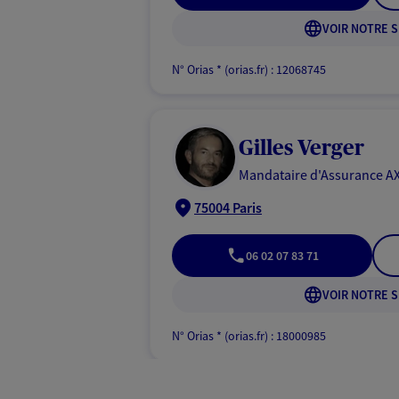
VOIR NOTRE S
N° Orias * (orias.fr) : 12068745
Gilles Verger
Mandataire d'Assurance AX
75004 Paris
06 02 07 83 71
VOIR NOTRE S
N° Orias * (orias.fr) : 18000985