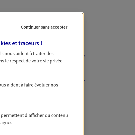
Continuer sans accepter
kies et traceurs
!
 Ils nous aident à traiter des
ns le respect de votre vie privée.
ous aident à faire évoluer nos
ce Gironde
ce Loire-Atlantique
ce Pyrénées-Atlantiques
 permettent d'afficher du contenu
pagnes.