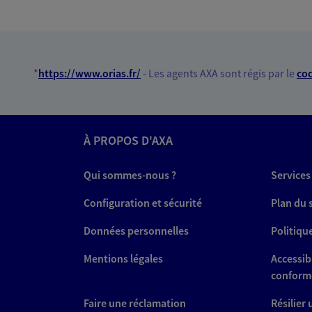
Agent général d'assurance
Patrimoine
10 Rue Coquilliere 3eme Etage, 75
Horaires :
Fermé
*
https://www.orias.fr/
- Les agents AXA sont régis par le
cod
Ouvre demain à 09:00
07 86 41 78 80
À PROPOS D'AXA
VOIR NOTRE S
Qui sommes-nous ?
Services
N° Orias * (orias.fr) : 25007066
Configuration et sécurité
Plan du 
Données personnelles
Politiqu
Paul Lopez
Mentions légales
Accessibi
Mandataire d'Assurance AX
conform
75006 Paris
Faire une réclamation
Résilier