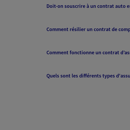
Doit-on souscrire à un contrat auto e
PRENDRE RENDEZ-VOUS
N° Orias * (orias.fr) : 17006065
Comment résilier un contrat de com
Erwan Piquet
Comment fonctionne un contrat d’ass
Conseiller AXA Epargne et 
75005 Paris
Quels sont les différents types d'ass
06 67 99 73 56
VOIR NOTRE S
Mathieu Guillo