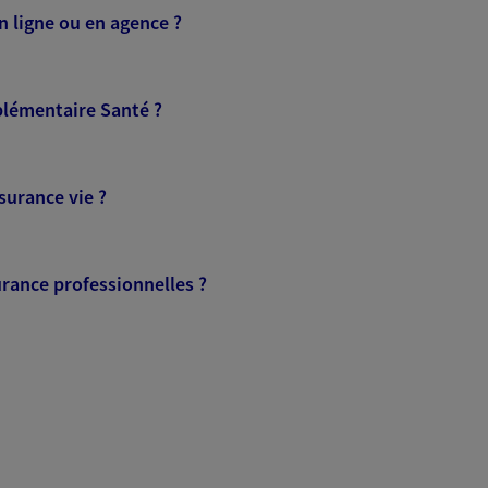
n ligne ou en agence ?
VOIR NOTRE SITE WEB
plémentaire Santé ?
urance vie ?
Protection
urance professionnelles ?
NOUS CONTACTER
ITE WEB