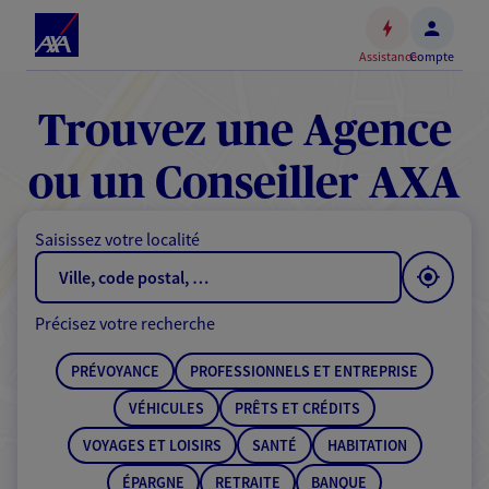
Espace
client
Assistance
Compte
Accéder
au
contenu
Trouvez une Agence
principal
Accéder
ou un Conseiller AXA
au
pied
Saisissez votre localité
de
page
Précisez votre recherche
PRÉVOYANCE
PROFESSIONNELS ET ENTREPRISE
VÉHICULES
PRÊTS ET CRÉDITS
VOYAGES ET LOISIRS
SANTÉ
HABITATION
ÉPARGNE
RETRAITE
BANQUE