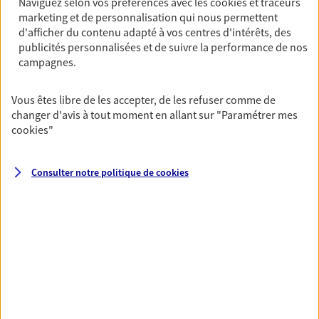
Naviguez selon vos préférences avec les
cookies et traceurs
marketing et de personnalisation qui nous permettent
PRENDRE RENDEZ-VOUS
d'afficher du contenu adapté à vos centres d'intérêts, des
VOIR NOTRE SITE WEB
publicités personnalisées et de suivre la performance de nos
campagnes.
N° Orias * (orias.fr) : 07031016
Vous êtes libre de les accepter, de les refuser comme de
changer d'avis à tout moment en allant sur
"Paramétrer mes
cookies
"
Vincent Huard
Agent général d'assurance exclusif AXA
Consulter notre politique de
cookies
Prévoyance & Patrimoine
142 Rue De Rivoli, 75001 Paris
Horaires :
Ouvert
de 09:00 à 12:00
puis de 14:00 à 18:00
06 81 77 66 95
NOUS CONTACTER