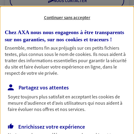
NOUS CONTACTER
VOIR NOTRE SITE WEB
Continuer sans accepter
N° Orias * (orias.fr) : 18000985
Chez AXA nous nous engageons à être transparents
sur nos garanties, sur nos
cookies et traceurs
!
Ensemble, mettons fin aux préjugés sur ces petits fichiers
textes, plus connus sous le nom de
cookies
. Ils nous aident à
SGTA Sud IDF PARIS 5
traiter des informations essentielles pour garantir la sécurité
Agent Général d'assurance exclusif AXA
du site et faire évoluer votre expérience en ligne, dans le
France
respect de votre vie privée.
46 Rue Monge, 75005 Paris
Horaires :
Ouvert
Partagez vos attentes
de 09:30 à 12:30
puis de 14:00 à 18:00
Soyez toujours plus satisfait en acceptant les
cookies
de
mesure d’audience et d’avis utilisateurs qui nous aident à
faire évoluer nos offres et nos services.
01 44 27 07 89
Enrichissez votre expérience
NOUS CONTACTER