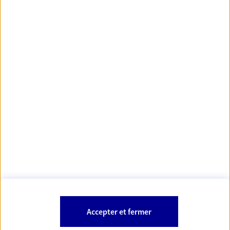
https://www.orias.fr/
code des
*
- Les agents AXA sont régis par le
assurances
À PROPOS D'AXA
NOS AUTRES PRODUITS
SITES AXA
Accepter et fermer