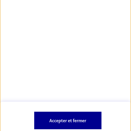
https://www.orias.fr/
code des
*
- Les agents AXA sont régis par le
assurances
À PROPOS D'AXA
NOS AUTRES PRODUITS
SITES AXA
Accepter et fermer