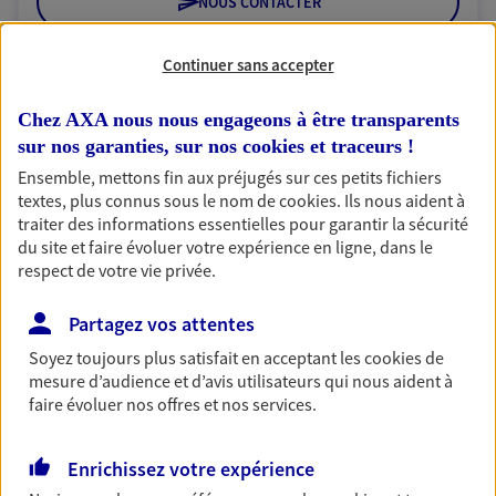
NOUS CONTACTER
VOIR NOTRE SITE WEB
Continuer sans accepter
N° Orias * (orias.fr) : 18000985
Chez AXA nous nous engageons à être transparents
sur nos garanties, sur nos
cookies et traceurs
!
Ensemble, mettons fin aux préjugés sur ces petits fichiers
textes, plus connus sous le nom de
cookies
. Ils nous aident à
SGTA Sud IDF PARIS 5
traiter des informations essentielles pour garantir la sécurité
Agent Général d'assurance exclusif AXA
du site et faire évoluer votre expérience en ligne, dans le
France
respect de votre vie privée.
46 Rue Monge, 75005 Paris
Horaires :
Fermé
Partagez vos attentes
Ouvre demain à 09:30
Soyez toujours plus satisfait en acceptant les
cookies
de
mesure d’audience et d’avis utilisateurs qui nous aident à
faire évoluer nos offres et nos services.
01 44 27 07 89
Enrichissez votre expérience
NOUS CONTACTER