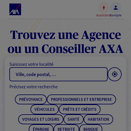
Espace
client
Assistance
Compte
Accéder
au
contenu
Trouvez une Agence
principal
Accéder
ou un Conseiller AXA
au
pied
Saisissez votre localité
de
page
Précisez votre recherche
PRÉVOYANCE
PROFESSIONNELS ET ENTREPRISE
VÉHICULES
PRÊTS ET CRÉDITS
VOYAGES ET LOISIRS
SANTÉ
HABITATION
ÉPARGNE
RETRAITE
BANQUE