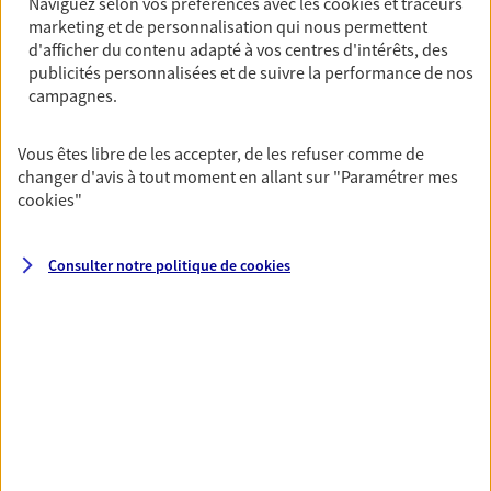
Naviguez selon vos préférences avec les
cookies et traceurs
marketing et de personnalisation qui nous permettent
PRENDRE RENDEZ-VOUS
d'afficher du contenu adapté à vos centres d'intérêts, des
VOIR NOTRE SITE WEB
publicités personnalisées et de suivre la performance de nos
campagnes.
N° Orias * (orias.fr) : 07031016
Vous êtes libre de les accepter, de les refuser comme de
changer d'avis à tout moment en allant sur
"Paramétrer mes
cookies
"
Vincent Huard
Agent général d'assurance exclusif AXA
Consulter notre politique de
cookies
Prévoyance & Patrimoine
142 Rue De Rivoli, 75001 Paris
Horaires :
Fermé
Ouvre demain à 09:00
06 81 77 66 95
NOUS CONTACTER