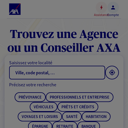
Espace
client
Assistance
Compte
Accéder
au
contenu
Trouvez une Agence
principal
Accéder
ou un Conseiller AXA
au
pied
Saisissez votre localité
de
page
Précisez votre recherche
PRÉVOYANCE
PROFESSIONNELS ET ENTREPRISE
VÉHICULES
PRÊTS ET CRÉDITS
VOYAGES ET LOISIRS
SANTÉ
HABITATION
ÉPARGNE
RETRAITE
BANQUE