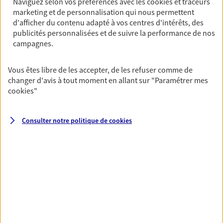
Naviguez selon vos préférences avec les
cookies et traceurs
marketing et de personnalisation qui nous permettent
PRENDRE RENDEZ-VOUS
d'afficher du contenu adapté à vos centres d'intérêts, des
VOIR NOTRE SITE WEB
publicités personnalisées et de suivre la performance de nos
campagnes.
N° Orias * (orias.fr) : 07031016
Vous êtes libre de les accepter, de les refuser comme de
changer d'avis à tout moment en allant sur
"Paramétrer mes
cookies
"
Vincent Huard
Agent général d'assurance exclusif AXA
Consulter notre politique de
cookies
Prévoyance & Patrimoine
142 Rue De Rivoli, 75001 Paris
Horaires :
Fermé
Ouvre le 10 août à 09:00
06 81 77 66 95
NOUS CONTACTER