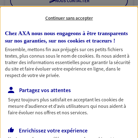
NOUS CONTACTER
VOIR NOTRE SITE WEB
Continuer sans accepter
N° Orias * (orias.fr) : 18000985
Chez AXA nous nous engageons à être transparents
sur nos garanties, sur nos
cookies et traceurs
!
Ensemble, mettons fin aux préjugés sur ces petits fichiers
textes, plus connus sous le nom de
cookies
. Ils nous aident à
SGTA Sud IDF PARIS 5
traiter des informations essentielles pour garantir la sécurité
Agent Général d'assurance exclusif AXA
du site et faire évoluer votre expérience en ligne, dans le
France
respect de votre vie privée.
46 Rue Monge, 75005 Paris
Horaires :
Fermé
Partagez vos attentes
Ouvre le 10 août à 14:00
Soyez toujours plus satisfait en acceptant les
cookies
de
mesure d’audience et d’avis utilisateurs qui nous aident à
faire évoluer nos offres et nos services.
01 44 27 07 89
Enrichissez votre expérience
NOUS CONTACTER