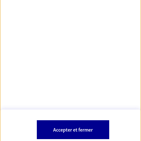
https://www.orias.fr/
code des
*
- Les agents AXA sont régis par le
assurances
À PROPOS D'AXA
NOS AUTRES PRODUITS
SITES AXA
Accepter et fermer