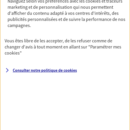
Naviguez selon vos préférences avec les
cookies et traceurs
marketing et de personnalisation qui nous permettent
PRENDRE RENDEZ-VOUS
d'afficher du contenu adapté à vos centres d'intérêts, des
VOIR NOTRE SITE WEB
publicités personnalisées et de suivre la performance de nos
campagnes.
N° Orias * (orias.fr) : 07031016
Vous êtes libre de les accepter, de les refuser comme de
changer d'avis à tout moment en allant sur
"Paramétrer mes
cookies
"
Vincent Huard
Agent général d'assurance exclusif AXA
Consulter notre politique de
cookies
Prévoyance & Patrimoine
142 Rue De Rivoli, 75001 Paris
Horaires :
Ouvert
de 09:00 à 12:00
puis de 14:00 à 18:00
06 81 77 66 95
NOUS CONTACTER