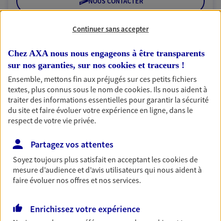
NOUS CONTACTER
VOIR NOTRE SITE WEB
Continuer sans accepter
N° Orias * (orias.fr) : 18000985
Chez AXA nous nous engageons à être transparents
sur nos garanties, sur nos
cookies et traceurs
!
Ensemble, mettons fin aux préjugés sur ces petits fichiers
textes, plus connus sous le nom de
cookies
. Ils nous aident à
SGTA Sud IDF PARIS 5
traiter des informations essentielles pour garantir la sécurité
Agent Général d'assurance exclusif AXA
du site et faire évoluer votre expérience en ligne, dans le
France
respect de votre vie privée.
46 Rue Monge, 75005 Paris
Horaires :
Ouvert
Partagez vos attentes
de 09:30 à 12:30
puis de 14:00 à 18:00
Soyez toujours plus satisfait en acceptant les
cookies
de
mesure d’audience et d’avis utilisateurs qui nous aident à
faire évoluer nos offres et nos services.
01 44 27 07 89
Enrichissez votre expérience
NOUS CONTACTER