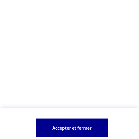
https://www.orias.fr/
code des
*
- Les agents AXA sont régis par le
assurances
À PROPOS D'AXA
NOS AUTRES PRODUITS
SITES AXA
Accepter et fermer