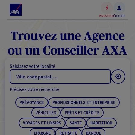
Espace
client
Assistance
Compte
Accéder
au
contenu
Trouvez une Agence
principal
Accéder
ou un Conseiller AXA
au
pied
Saisissez votre localité
de
page
Précisez votre recherche
PRÉVOYANCE
PROFESSIONNELS ET ENTREPRISE
VÉHICULES
PRÊTS ET CRÉDITS
VOYAGES ET LOISIRS
SANTÉ
HABITATION
ÉPARGNE
RETRAITE
BANQUE