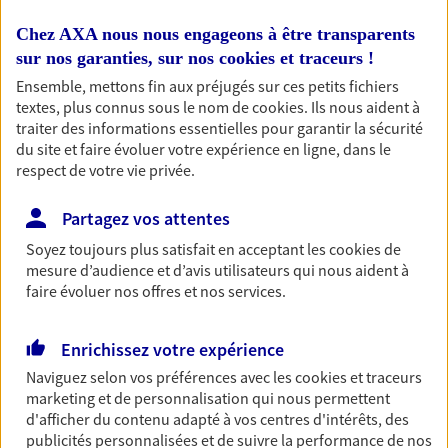
entreprises
Chez AXA nous nous engageons à être transparents
Comme vous, nous sommes des indépendants. Nous
sur nos garanties, sur nos
cookies et traceurs
!
bâtissons ensemble des solutions cohérentes pour
Ensemble, mettons fin aux préjugés sur ces petits fichiers
protéger votre activité, vos collaborateurs... mais aussi
textes, plus connus sous le nom de
cookies
. Ils nous aident à
vous-même et votre famille.
traiter des informations essentielles pour garantir la sécurité
du site et faire évoluer votre expérience en ligne, dans le
respect de votre vie privée.
Optimiser votre fiscalité
En procédant à un bilan social et patrimonial, nous vous
Partagez vos attentes
aidons à optimiser votre fiscalité. Ensemble, nous
Soyez toujours plus satisfait en acceptant les
cookies
de
trouvons des solutions : assurance retraite, assurance
mesure d’audience et d’avis utilisateurs qui nous aident à
vie, placements…
faire évoluer nos offres et nos services.
Vous protéger et protéger vos
Enrichissez votre expérience
Naviguez selon vos préférences avec les
cookies et traceurs
proches face aux aléas de la vie
marketing et de personnalisation qui nous permettent
Avec nos solutions de prévoyance, sécurisez vos
d'afficher du contenu adapté à vos centres d'intérêts, des
ressources et protégez vos proches en cas d'accident,
publicités personnalisées et de suivre la performance de nos