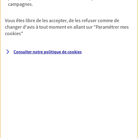
d'invalidité, d'incapacité ou de décès.
campagnes.
Vous êtes libre de les accepter, de les refuser comme de
Réaliser un bilan social et
changer d'avis à tout moment en allant sur
"Paramétrer mes
patrimonial de votre situation
cookies
"
Nous construisons des solutions en cohérence avec vos
besoins et votre situation personnelle afin de consolider
Consulter notre politique de
cookies
votre protection sociale et patrimoniale.
Toutes nos solutions
Prévoyance & Patrimoine
PARTICULIERS
PRO & ENTREPRISES