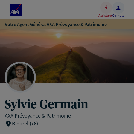
Espace
client
Assistance
Compte
Accéder
Votre Agent Général AXA Prévoyance & Patrimoine
au
contenu
principal
Accéder
au
pied
de
page
Sylvie Germain
AXA Prévoyance & Patrimoine
Bihorel (76)