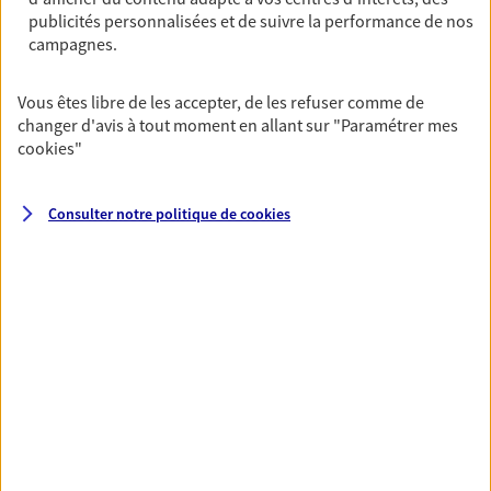
Vous protéger et protéger vos
publicités personnalisées et de suivre la performance de nos
campagnes.
proches face aux aléas de la vie
Avec nos solutions de prévoyance, sécurisez vos
Vous êtes libre de les accepter, de les refuser comme de
ressources et protégez vos proches en cas d'accident,
changer d'avis à tout moment en allant sur
"Paramétrer mes
d'invalidité, d'incapacité ou de décès.
cookies
"
Consulter notre politique de
cookies
Toutes nos solutions
Prévoyance & Patrimoine
PARTICULIERS
PRO & ENTREPRISES