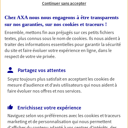
vous-même et votre famille.
Continuer sans accepter
Chez AXA nous nous engageons à être transparents
Accompagner vos projets de
sur nos garanties, sur nos
cookies et traceurs
!
vie
Ensemble, mettons fin aux préjugés sur ces petits fichiers
Achat immobilier, installation, départ à la retraite…
textes, plus connus sous le nom de
cookies
. Ils nous aident à
Autant de moments de vie qui nécessitent des solutions
traiter des informations essentielles pour garantir la sécurité
d'assurance et d'épargne. Recevez un conseil d'expert
du site et faire évoluer votre expérience en ligne, dans le
respect de votre vie privée.
cohérent avec vos besoins
Partagez vos attentes
Vous aider à constituer une
Soyez toujours plus satisfait en acceptant les
cookies
de
épargne
mesure d’audience et d’avis utilisateurs qui nous aident à
faire évoluer nos offres et nos services.
De nombreuses solutions s'offrent à vous pour faire
fructifier votre épargne. Laquelle correspond à vos
objectifs ? Rien ne remplace les conseils d'un expert :
Enrichissez votre expérience
Assurance vie, PER, Livret… Faisons le point ensemble !
Naviguez selon vos préférences avec les
cookies et traceurs
marketing et de personnalisation qui nous permettent
d'afficher du contenu adapté à vos centres d'intérêts, des