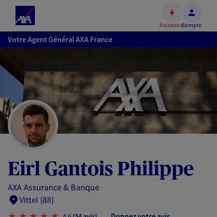
Espace
client
Assistance
Compte
Accéder
Votre Agent Général AXA France
au
contenu
principal
Accéder
au
pied
de
page
Eirl Gantois Philippe
AXA Assurance & Banque
Vittel (88)
Donnez votre avis
4,6
(54 avis)