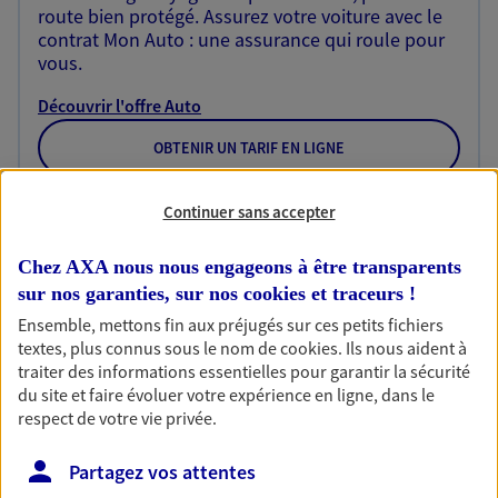
route bien protégé. Assurez votre voiture avec le
contrat Mon Auto : une assurance qui roule pour
vous.
Découvrir l'offre Auto
OBTENIR UN TARIF EN LIGNE
Continuer sans accepter
Habitation
Votre logement est unique, comme vous. Le
Chez AXA nous nous engageons à être transparents
contrat Ma Maison assure votre sérénité en
sur nos garanties, sur nos
cookies et traceurs
!
protégeant ce qui vous tient à coeur.
Ensemble, mettons fin aux préjugés sur ces petits fichiers
textes, plus connus sous le nom de
cookies
. Ils nous aident à
Découvrir l'offre Habitation
traiter des informations essentielles pour garantir la sécurité
du site et faire évoluer votre expérience en ligne, dans le
OBTENIR UN TARIF EN LIGNE
respect de votre vie privée.
Partagez vos attentes
Garantie Accidents de la Vie