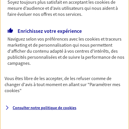
Soyez toujours plus satisfait en acceptant les
cookies
de
Bricoleuse, féru de jardinage, pâtissier en herbe
mesure d’audience et d’avis utilisateurs qui nous aident à
ou grande lectrice… personne n'est à l'abri d'un
faire évoluer nos offres et nos services.
accident du quotidien. Avec Ma Protection
Accident, protégez votre qualité de vie et vos
revenus.
Enrichissez votre expérience
Naviguez selon vos préférences avec les
cookies et traceurs
Découvrir l'offre Garantie Accidents de la Vie
marketing et de personnalisation qui nous permettent
d'afficher du contenu adapté à vos centres d'intérêts, des
OBTENIR UN TARIF EN LIGNE
publicités personnalisées et de suivre la performance de nos
campagnes.
Multirisque Entreprise
Vous êtes libre de les accepter, de les refuser comme de
Gagnez en simplicité et en sérénité avec votre
changer d'avis à tout moment en allant sur
"Paramétrer mes
assurance multirisque entreprise. Un contrat
cookies
"
unique pour protéger vos locaux, matériels pro,
équipements et stocks… sans oublier votre
responsabilité civile.
Consulter notre politique de
cookies
Découvrir l'offre Multirisque Entreprise
DEMANDER UN DEVIS