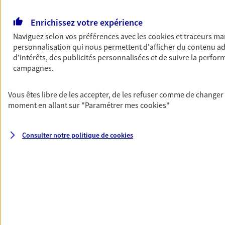
Vous aider à constituer une
épargne
Enrichissez votre expérience
Naviguez selon vos préférences avec les
cookies et traceurs
mar
De nombreuses solutions s'offrent à vous pour
personnalisation qui nous permettent d'afficher du contenu ad
faire fructifier votre épargne. Laquelle
d'intérêts, des publicités personnalisées et de suivre la perfo
correspond à vos objectifs ? Rien ne remplace
campagnes.
les conseils d'un expert : Assurance vie, PER,
Livret… Faisons le point ensemble !
Vous êtes libre de les accepter, de les refuser comme de changer 
moment en allant sur
"Paramétrer mes
cookies
"
Consulter notre politique de
cookies
Les Mois Qui Comptent
Avec l'offre Les Mois Qui Comptent, lorsque vous souscrivez 2, 3,
4 ou même 5 contrats, vous êtes remboursé de 2, 3, 4 ou même
5 mois de cotisations sur votre contrat le plus cher, dans la
limite de 300 €. Offre soumise à conditions. Contactez notre
Agence, ou retrouvez plus d'informations sur axa.fr