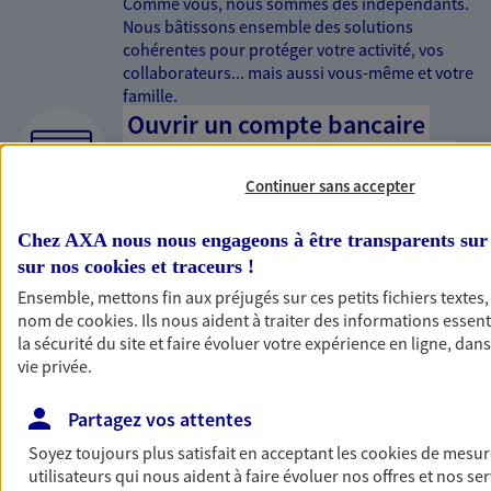
Comme vous, nous sommes des indépendants.
Nous bâtissons ensemble des solutions
cohérentes pour protéger votre activité, vos
collaborateurs... mais aussi vous-même et votre
famille.
Ouvrir un compte bancaire
pour votre quotidien et votre
Continuer sans accepter
épargne
Encaisser votre salaire, constituer un pécule,
Chez AXA nous nous engageons à être transparents sur 
envisager l’avenir ou tout simplement garder
sur nos
cookies et traceurs
!
un œil sur vos dépenses : nous vous
Ensemble, mettons fin aux préjugés sur ces petits fichiers textes
accompagnons au quotidien.
nom de
cookies
. Ils nous aident à traiter des informations essen
Préparer et transmettre votre
la sécurité du site et faire évoluer votre expérience en ligne, dans
succession
vie privée.
Préparer au mieux la transmission de votre
Partagez vos attentes
patrimoine à votre conjoint, vos enfants et vos
Soyez toujours plus satisfait en acceptant les
cookies
de mesure
proches en respectant vos objectifs et en vous
utilisateurs qui nous aident à faire évoluer nos offres et nos ser
aidant à prendre les bonnes décisions.