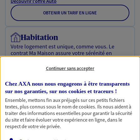
Découvrir l'offre Auto
OBTENIR UN TARIF EN LIGNE
Habitation
Votre logement est unique, comme vous. Le
contrat Ma Maison assure votre sérénité en
protégeant ce qui vous tient à coeur.
Continuer sans accepter
Découvrir l'offre Habitation
OBTENIR UN TARIF EN LIGNE
Chez AXA nous nous engageons à être transparents
sur nos garanties, sur nos
cookies et traceurs
!
Ensemble, mettons fin aux préjugés sur ces petits fichiers
textes, plus connus sous le nom de
cookies
. Ils nous aident à
Garantie Accidents de la Vie
traiter des informations essentielles pour garantir la sécurité
Bricoleuse, féru de jardinage, pâtissier en herbe
du site et faire évoluer votre expérience en ligne, dans le
ou grande lectrice… personne n'est à l'abri d'un
respect de votre vie privée.
accident du quotidien. Avec Ma Protection
Accident, protégez votre qualité de vie et vos