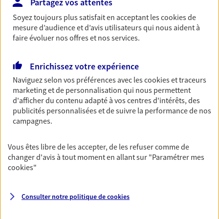
Partagez vos attentes
revenus.
Soyez toujours plus satisfait en acceptant les
cookies
de
Découvrir l'offre Garantie Accidents de la Vie
mesure d’audience et d’avis utilisateurs qui nous aident à
faire évoluer nos offres et nos services.
OBTENIR UN TARIF EN LIGNE
Enrichissez votre expérience
Naviguez selon vos préférences avec les
cookies et traceurs
Multirisque Entreprise
marketing et de personnalisation qui nous permettent
Gagnez en simplicité et en sérénité avec votre
d'afficher du contenu adapté à vos centres d'intérêts, des
assurance multirisque entreprise. Un contrat
publicités personnalisées et de suivre la performance de nos
unique pour protéger vos locaux, matériels pro,
campagnes.
équipements et stocks… sans oublier votre
responsabilité civile.
Vous êtes libre de les accepter, de les refuser comme de
Découvrir l'offre Multirisque Entreprise
changer d'avis à tout moment en allant sur
"Paramétrer mes
cookies
"
DEMANDER UN DEVIS
Consulter notre politique de
cookies
VOIR TOUTES NOS OFFRES