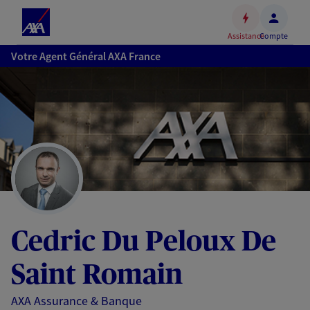
Espace
client
Assistance
Compte
Accéder
Votre Agent Général AXA France
au
contenu
principal
Accéder
au
pied
de
page
Cedric Du Peloux De
Saint Romain
AXA Assurance & Banque