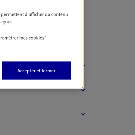
 Banque
 permettent d'afficher du contenu
pagnes.
aramétrer mes
cookies
"
Accepter et fermer