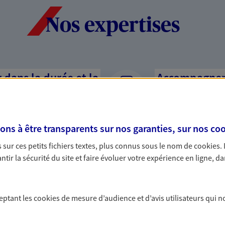
Nos expertises
dans la durée et la
Accompagner l
entreprises
rojets de vie tout au long de
Comme vous, nous s
us concevons notre métier : dans
bâtissons ensemble 
s à être transparents sur nos garanties, sur nos
coo
 C'est en apprenant à vous
votre activité, vos c
sur ces petits fichiers textes, plus connus sous le nom de
cookies
.
s de meilleures solutions.
votre famille.
tir la sécurité du site et faire évoluer votre expérience en ligne, da
ceptant les
cookies
de mesure d’audience et d’avis utilisateurs qui n