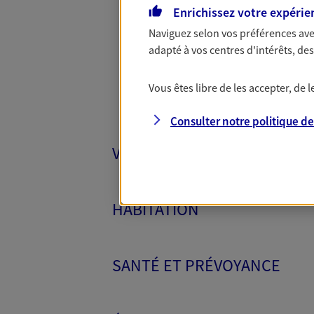
Toutes
Enrichissez votre expérie
Naviguez selon vos préférences ave
adapté à vos centres d'intérêts, d
Vous êtes libre de les accepter, de
Consulter notre politique d
VÉHICULES
HABITATION
SANTÉ ET PRÉVOYANCE