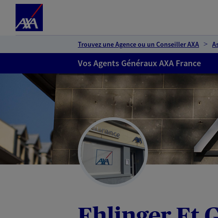
Espace client
Accéder au contenu principal
Accéder au pied de page
Trouvez une Agence ou un Conseiller AXA
A
Vos Agents Généraux AXA France
Ehlinger Et 