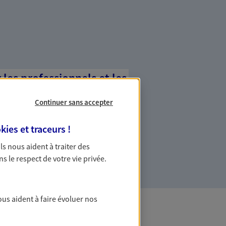
es professionnels et les
Continuer sans accepter
ommes des indépendants. Nous
des solutions cohérentes pour protéger
kies et traceurs
!
ollaborateurs... mais aussi vous-même et
 Ils nous aident à traiter des
ns le respect de votre vie privée.
ous aident à faire évoluer nos