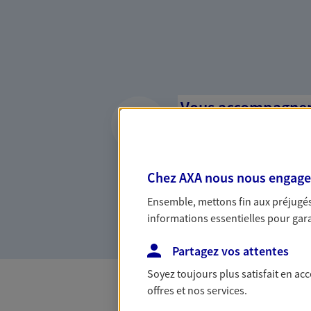
Vous accompagner 
confiance
Vous accompagner dans vos p
votre vie, c'est ainsi que no
Chez AXA nous nous engageon
la confiance et la proximité.
Ensemble, mettons fin aux préjugés 
connaître que nous proposon
informations essentielles pour garan
Partagez vos attentes
Soyez toujours plus satisfait en ac
offres et nos services.