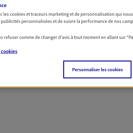
 nos offres Assurance &
nce
c les
cookies et traceurs
marketing et de personnalisation qui nous
es publicités personnalisées et de suivre la performance de nos cam
 les refuser comme de changer d'avis à tout moment en allant sur
"P
PARTICULIERS
PRO & ENTREPRISES
e
cookies
Personnaliser les cookies