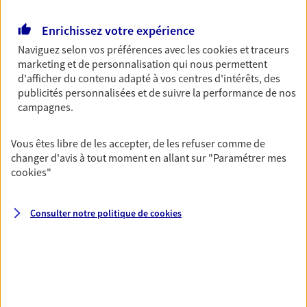
Découvrir l'offre Garantie Accidents de la Vie
OBTENIR UN TARIF EN LIGNE
Enrichissez votre expérience
Naviguez selon vos préférences avec les
cookies et traceurs
marketing et de personnalisation qui nous permettent
d'afficher du contenu adapté à vos centres d'intérêts, des
Multirisque Entreprise
publicités personnalisées et de suivre la performance de nos
Gagnez en simplicité et en sérénité avec votre
campagnes.
assurance multirisque entreprise. Un contrat
unique pour protéger vos locaux, matériels pro,
équipements et stocks… sans oublier votre
Vous êtes libre de les accepter, de les refuser comme de
responsabilité civile.
changer d'avis à tout moment en allant sur
"Paramétrer mes
cookies
"
Découvrir l'offre Multirisque Entreprise
DEMANDER UN DEVIS
Consulter notre politique de
cookies
VOIR TOUTES NOS OFFRES