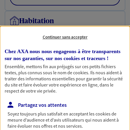
Habitation
Votre logement est unique, comme vous. Le
contrat Ma Maison assure votre sérénité en
Continuer sans accepter
protégeant ce qui vous tient à coeur.
Chez AXA nous nous engageons à être transparents
Découvrir l'offre Habitation
sur nos garanties, sur nos
cookies et traceurs
!
OBTENIR UN TARIF EN LIGNE
Ensemble, mettons fin aux préjugés sur ces petits fichiers
textes, plus connus sous le nom de
cookies
. Ils nous aident à
traiter des informations essentielles pour garantir la sécurité
du site et faire évoluer votre expérience en ligne, dans le
Garantie Accidents de la Vie
respect de votre vie privée.
Bricoleuse, féru de jardinage, pâtissier en herbe
ou grande lectrice… personne n'est à l'abri d'un
Partagez vos attentes
accident du quotidien. Avec Ma Protection
Accident, protégez votre qualité de vie et vos
Soyez toujours plus satisfait en acceptant les
cookies
de
revenus.
mesure d’audience et d’avis utilisateurs qui nous aident à
faire évoluer nos offres et nos services.