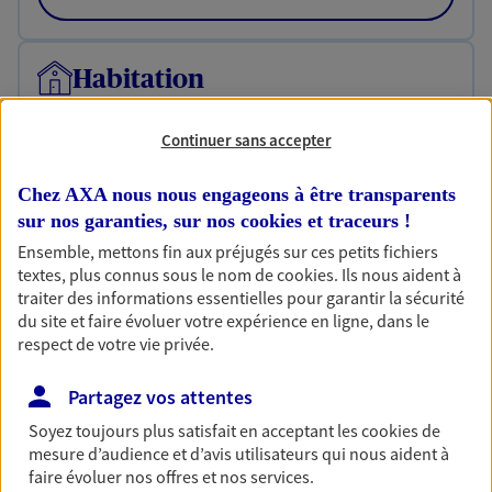
Habitation
Votre logement est unique, comme vous. Le
contrat Ma Maison assure votre sérénité en
Continuer sans accepter
protégeant ce qui vous tient à coeur.
Chez AXA nous nous engageons à être transparents
Découvrir l'offre Habitation
sur nos garanties, sur nos
cookies et traceurs
!
OBTENIR UN TARIF EN LIGNE
Ensemble, mettons fin aux préjugés sur ces petits fichiers
textes, plus connus sous le nom de
cookies
. Ils nous aident à
traiter des informations essentielles pour garantir la sécurité
du site et faire évoluer votre expérience en ligne, dans le
Garantie Accidents de la Vie
respect de votre vie privée.
Bricoleuse, féru de jardinage, pâtissier en herbe
ou grande lectrice… personne n'est à l'abri d'un
Partagez vos attentes
accident du quotidien. Avec Ma Protection
Accident, protégez votre qualité de vie et vos
Soyez toujours plus satisfait en acceptant les
cookies
de
revenus.
mesure d’audience et d’avis utilisateurs qui nous aident à
faire évoluer nos offres et nos services.