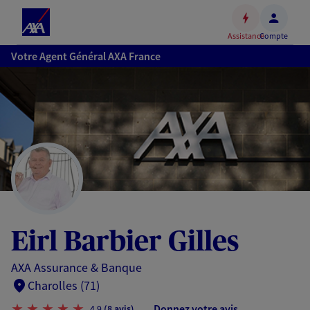
Espace
client
Assistance
Compte
Accéder
Votre Agent Général AXA France
au
contenu
principal
Accéder
au
pied
de
page
Eirl Barbier Gilles
AXA Assurance & Banque
Charolles (71)
Donnez votre avis
4,9
(8 avis)