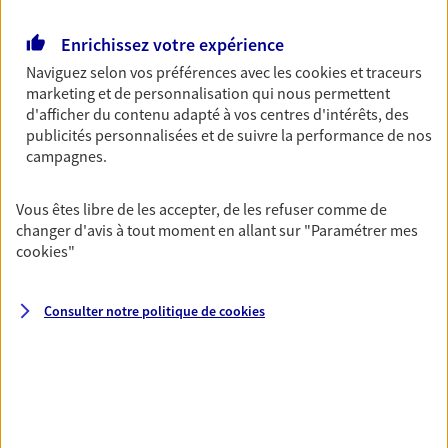
Découvrir l'offre Garantie Accidents de la Vie
OBTENIR UN TARIF EN LIGNE
Enrichissez votre expérience
Naviguez selon vos préférences avec les
cookies et traceurs
marketing et de personnalisation qui nous permettent
d'afficher du contenu adapté à vos centres d'intérêts, des
Multirisque Entreprise
publicités personnalisées et de suivre la performance de nos
Gagnez en simplicité et en sérénité avec votre
campagnes.
assurance multirisque entreprise. Un contrat
unique pour protéger vos locaux, matériels pro,
équipements et stocks… sans oublier votre
Vous êtes libre de les accepter, de les refuser comme de
responsabilité civile.
changer d'avis à tout moment en allant sur
"Paramétrer mes
cookies
"
Découvrir l'offre Multirisque Entreprise
DEMANDER UN DEVIS
Consulter notre politique de
cookies
VOIR TOUTES NOS OFFRES