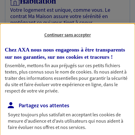
Habitation
Votre logement est unique, comme vous. Le
contrat Ma Maison assure votre sérénité en
protégeant ce qui vous tient à coeur.
Découvrir l'offre Habitation
Continuer sans accepter
OBTENIR UN TARIF EN LIGNE
Chez AXA nous nous engageons à être transparents
sur nos garanties, sur nos
cookies et traceurs
!
Ensemble, mettons fin aux préjugés sur ces petits fichiers
Garantie Accidents de la Vie
textes, plus connus sous le nom de
cookies
. Ils nous aident à
Bricoleuse, féru de jardinage, pâtissier en herbe
traiter des informations essentielles pour garantir la sécurité
ou grande lectrice… personne n'est à l'abri d'un
du site et faire évoluer votre expérience en ligne, dans le
accident du quotidien. Avec Ma Protection
respect de votre vie privée.
Accident, protégez votre qualité de vie et vos
revenus.
Partagez vos attentes
Soyez toujours plus satisfait en acceptant les
cookies
de
Découvrir l'offre Garantie Accidents de la Vie
mesure d’audience et d’avis utilisateurs qui nous aident à
OBTENIR UN TARIF EN LIGNE
faire évoluer nos offres et nos services.