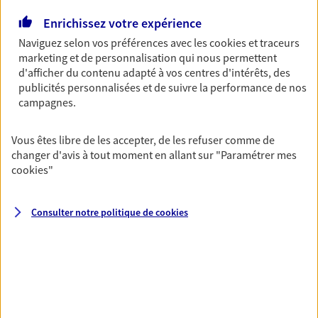
Enrichissez votre expérience
Multirisque Entreprise
Naviguez selon vos préférences avec les
cookies et traceurs
Gagnez en simplicité et en sérénité avec votre
marketing et de personnalisation qui nous permettent
assurance multirisque entreprise. Un contrat
d'afficher du contenu adapté à vos centres d'intérêts, des
unique pour protéger vos locaux, matériels pro,
publicités personnalisées et de suivre la performance de nos
équipements et stocks… sans oublier votre
campagnes.
responsabilité civile.
Vous êtes libre de les accepter, de les refuser comme de
Découvrir l'offre Multirisque Entreprise
changer d'avis à tout moment en allant sur
"Paramétrer mes
cookies
"
DEMANDER UN DEVIS
Consulter notre politique de
cookies
VOIR TOUTES NOS OFFRES