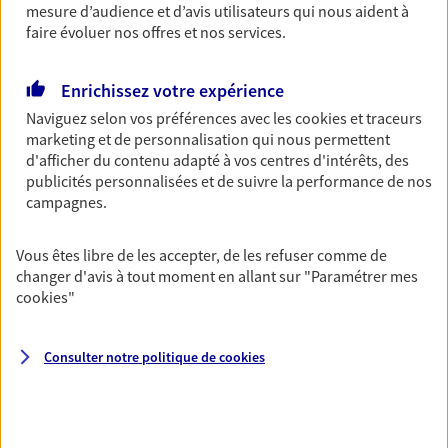
mesure d’audience et d’avis utilisateurs qui nous aident à
Bricoleuse, féru de jardinage, pâtissier en herbe
faire évoluer nos offres et nos services.
ou grande lectrice… personne n'est à l'abri d'un
accident du quotidien. Avec Ma Protection
Accident, protégez votre qualité de vie et vos
Enrichissez votre expérience
revenus.
Naviguez selon vos préférences avec les
cookies et traceurs
marketing et de personnalisation qui nous permettent
Découvrir l'offre Garantie Accidents de la Vie
d'afficher du contenu adapté à vos centres d'intérêts, des
publicités personnalisées et de suivre la performance de nos
OBTENIR UN TARIF EN LIGNE
campagnes.
Vous êtes libre de les accepter, de les refuser comme de
Multirisque Entreprise
changer d'avis à tout moment en allant sur
"Paramétrer mes
Gagnez en simplicité et en sérénité avec votre
cookies
"
assurance multirisque entreprise. Un contrat
unique pour protéger vos locaux, matériels pro,
équipements et stocks… sans oublier votre
Consulter notre politique de
cookies
responsabilité civile.
Découvrir l'offre Multirisque Entreprise