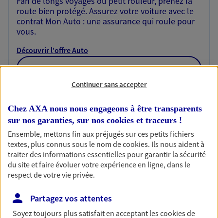
Fan de longs voyages ou petit rouleur, prenez la
route bien protégé. Assurez votre voiture avec le
contrat Mon Auto : une assurance qui roule pour
vous.
Découvrir l'offre Auto
OBTENIR UN TARIF EN LIGNE
Continuer sans accepter
Habitation
Chez AXA nous nous engageons à être transparents
Votre logement est unique, comme vous. Le
sur nos garanties, sur nos
cookies et traceurs
!
contrat Ma Maison assure votre sérénité en
Ensemble, mettons fin aux préjugés sur ces petits fichiers
protégeant ce qui vous tient à coeur.
textes, plus connus sous le nom de
cookies
. Ils nous aident à
traiter des informations essentielles pour garantir la sécurité
Découvrir l'offre Habitation
du site et faire évoluer votre expérience en ligne, dans le
respect de votre vie privée.
OBTENIR UN TARIF EN LIGNE
Partagez vos attentes
Soyez toujours plus satisfait en acceptant les
cookies
de
Garantie Accidents de la Vie