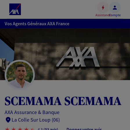
Espace
client
Assistance
Compte
Accéder
Vos Agents Généraux AXA France
au
contenu
principal
Accéder
au
pied
de
page
SCEMAMA SCEMAMA
AXA Assurance & Banque
La Colle Sur Loup (06)
Donnez votre avis
4,3
(53 avis)