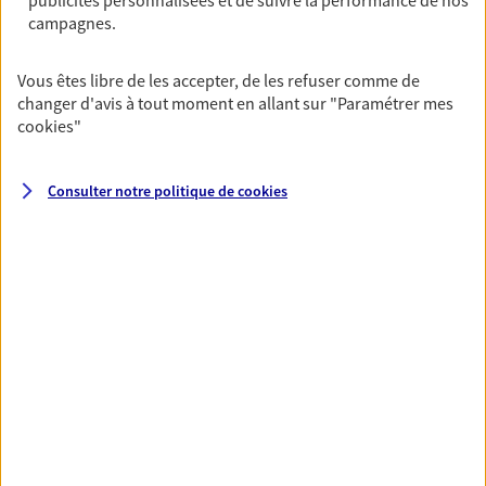
assurance multirisque entreprise. Un contrat
campagnes.
unique pour protéger vos locaux, matériels pro,
équipements et stocks… sans oublier votre
responsabilité civile.
Vous êtes libre de les accepter, de les refuser comme de
changer d'avis à tout moment en allant sur
"Paramétrer mes
Découvrir l'offre Multirisque Entreprise
cookies
"
DEMANDER UN DEVIS
Consulter notre politique de
cookies
VOIR TOUTES NOS OFFRES
Nos expertises
Vous accompagner dans la