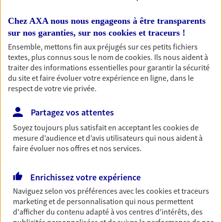
Découvrir l'offre Habitation
Chez AXA nous nous engageons à être transparents
OBTENIR UN TARIF EN LIGNE
sur nos garanties, sur nos
cookies et traceurs
!
Ensemble, mettons fin aux préjugés sur ces petits fichiers
textes, plus connus sous le nom de
cookies
. Ils nous aident à
traiter des informations essentielles pour garantir la sécurité
Garantie Accidents de la Vie
du site et faire évoluer votre expérience en ligne, dans le
Bricoleuse, féru de jardinage, pâtissier en herbe
respect de votre vie privée.
ou grande lectrice… personne n'est à l'abri d'un
accident du quotidien. Avec Ma Protection
Partagez vos attentes
Accident, protégez votre qualité de vie et vos
revenus.
Soyez toujours plus satisfait en acceptant les
cookies
de
mesure d’audience et d’avis utilisateurs qui nous aident à
Découvrir l'offre Garantie Accidents de la Vie
faire évoluer nos offres et nos services.
OBTENIR UN TARIF EN LIGNE
Enrichissez votre expérience
Naviguez selon vos préférences avec les
cookies et traceurs
marketing et de personnalisation qui nous permettent
Multirisque Entreprise
d'afficher du contenu adapté à vos centres d'intérêts, des
Gagnez en simplicité et en sérénité avec votre
publicités personnalisées et de suivre la performance de nos