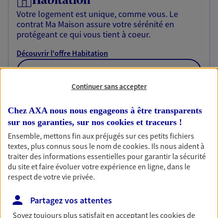
Habitation
Votre logement est unique, comme vous. Le
contrat Ma Maison assure votre sérénité en
protégeant ce qui vous tient à coeur.
Découvrir l'offre Habitation
OBTENIR UN TARIF EN LIGNE
Continuer sans accepter
Garantie Accidents de la Vie
Chez AXA nous nous engageons à être transparents
sur nos garanties, sur nos
cookies et traceurs
!
Bricoleuse, féru de jardinage, pâtissier en herbe
ou grande lectrice… personne n'est à l'abri d'un
Ensemble, mettons fin aux préjugés sur ces petits fichiers
accident du quotidien. Avec Ma Protection
textes, plus connus sous le nom de
cookies
. Ils nous aident à
Accident, protégez votre qualité de vie et vos
traiter des informations essentielles pour garantir la sécurité
revenus.
du site et faire évoluer votre expérience en ligne, dans le
respect de votre vie privée.
Découvrir l'offre Garantie Accidents de la Vie
Partagez vos attentes
OBTENIR UN TARIF EN LIGNE
Soyez toujours plus satisfait en acceptant les
cookies
de