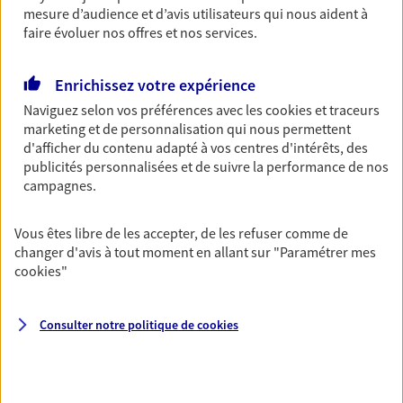
mesure d’audience et d’avis utilisateurs qui nous aident à
faire évoluer nos offres et nos services.
Multirisque Entreprise
Gagnez en simplicité et en sérénité avec votre
Enrichissez votre expérience
assurance multirisque entreprise. Un contrat
unique pour protéger vos locaux, matériels pro,
Naviguez selon vos préférences avec les
cookies et traceurs
équipements et stocks… sans oublier votre
marketing et de personnalisation qui nous permettent
responsabilité civile.
d'afficher du contenu adapté à vos centres d'intérêts, des
publicités personnalisées et de suivre la performance de nos
Découvrir l'offre Multirisque Entreprise
campagnes.
DEMANDER UN DEVIS
Vous êtes libre de les accepter, de les refuser comme de
changer d'avis à tout moment en allant sur
"Paramétrer mes
cookies
"
VOIR TOUTES NOS OFFRES
Consulter notre politique de
cookies