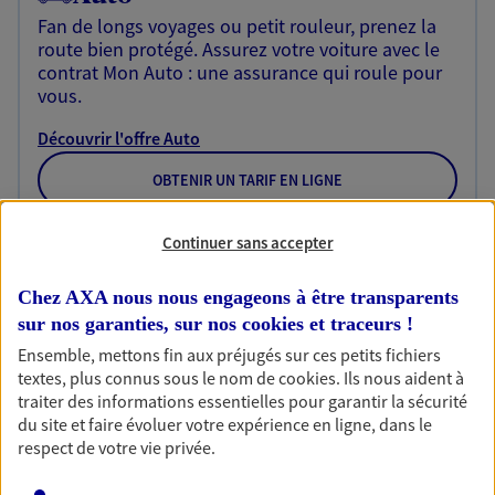
Fan de longs voyages ou petit rouleur, prenez la
route bien protégé. Assurez votre voiture avec le
contrat Mon Auto : une assurance qui roule pour
vous.
Découvrir l'offre Auto
OBTENIR UN TARIF EN LIGNE
Continuer sans accepter
Moto
Chez AXA nous nous engageons à être transparents
Moto, scooter… assurez votre deux roues et
prenez la route bien protégé. Avec le contrat Ma
sur nos garanties, sur nos
cookies et traceurs
!
Moto, trouvez l'assurance qui ressemble au pilote
Ensemble, mettons fin aux préjugés sur ces petits fichiers
que vous êtes.
textes, plus connus sous le nom de
cookies
. Ils nous aident à
traiter des informations essentielles pour garantir la sécurité
Découvrir l'offre Moto
du site et faire évoluer votre expérience en ligne, dans le
respect de votre vie privée.
OBTENIR UN TARIF EN LIGNE