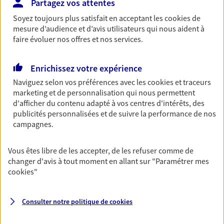
Partagez vos attentes
Soyez toujours plus satisfait en acceptant les
cookies
de
Santé
mesure d’audience et d’avis utilisateurs qui nous aident à
Couvrez vos dépenses de santé ainsi que celles de
faire évoluer nos offres et nos services.
votre famille avec la complémentaire santé qui
vous ressemble.
Enrichissez votre expérience
Découvrir l'offre Santé
Naviguez selon vos préférences avec les
cookies et traceurs
marketing et de personnalisation qui nous permettent
NOUS CONTACTER
d'afficher du contenu adapté à vos centres d'intérêts, des
publicités personnalisées et de suivre la performance de nos
campagnes.
Garantie Accidents de la Vie
Bricoleuse, féru de jardinage, pâtissier en herbe
Vous êtes libre de les accepter, de les refuser comme de
ou grande lectrice… personne n'est à l'abri d'un
changer d'avis à tout moment en allant sur
"Paramétrer mes
accident du quotidien. Avec Ma Protection
cookies
"
Accident, protégez votre qualité de vie et vos
revenus.
Consulter notre politique de
cookies
Découvrir l'offre Garantie Accidents de la Vie