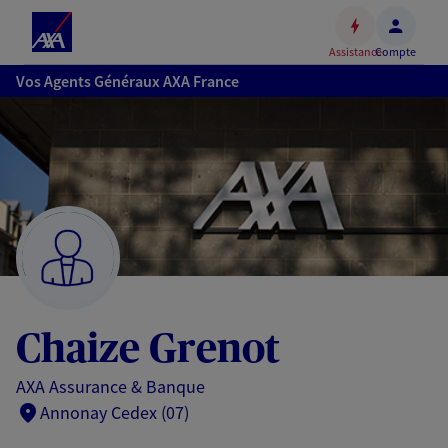
Espace
client
Assistance
Compte
Accéder
Vos Agents Généraux AXA France
au
contenu
principal
Accéder
au
pied
de
page
Chaize Grenot
AXA Assurance & Banque
Annonay Cedex (07)