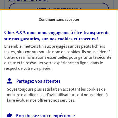
OBTENIR UN TARIF EN LIGNE
Continuer sans accepter
Habitation
Chez AXA nous nous engageons à être transparents
Votre logement est unique, comme vous. Le
sur nos garanties, sur nos
cookies et traceurs
!
contrat Ma Maison assure votre sérénité en
Ensemble, mettons fin aux préjugés sur ces petits fichiers
protégeant ce qui vous tient à coeur.
textes, plus connus sous le nom de
cookies
. Ils nous aident à
traiter des informations essentielles pour garantir la sécurité
Découvrir l'offre Habitation
du site et faire évoluer votre expérience en ligne, dans le
respect de votre vie privée.
OBTENIR UN TARIF EN LIGNE
Partagez vos attentes
Soyez toujours plus satisfait en acceptant les
cookies
de
Garantie Accidents de la Vie
mesure d’audience et d’avis utilisateurs qui nous aident à
Bricoleuse, féru de jardinage, pâtissier en herbe
faire évoluer nos offres et nos services.
ou grande lectrice… personne n'est à l'abri d'un
accident du quotidien. Avec Ma Protection
Accident, protégez votre qualité de vie et vos
Enrichissez votre expérience