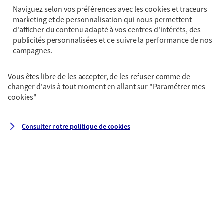
revenus.
Naviguez selon vos préférences avec les
cookies et traceurs
marketing et de personnalisation qui nous permettent
Découvrir l'offre Garantie Accidents de la Vie
d'afficher du contenu adapté à vos centres d'intérêts, des
publicités personnalisées et de suivre la performance de nos
OBTENIR UN TARIF EN LIGNE
campagnes.
Vous êtes libre de les accepter, de les refuser comme de
Multirisque Entreprise
changer d'avis à tout moment en allant sur
"Paramétrer mes
Gagnez en simplicité et en sérénité avec votre
cookies
"
assurance multirisque entreprise. Un contrat
unique pour protéger vos locaux, matériels pro,
équipements et stocks… sans oublier votre
Consulter notre politique de
cookies
responsabilité civile.
Découvrir l'offre Multirisque Entreprise
DEMANDER UN DEVIS
VOIR TOUTES NOS OFFRES