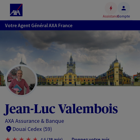
Espace
client
Assistance
Compte
Accéder
Votre Agent Général AXA France
au
contenu
principal
Accéder
au
pied
de
page
Jean-Luc Valembois
AXA Assurance & Banque
Douai Cedex (59)
Donnez votre avis
4,6
(38 avis)