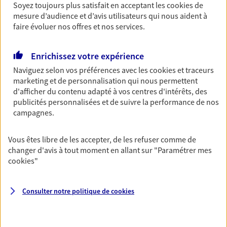
prenez la route bien protégé. Avec le contrat Ma
Soyez toujours plus satisfait en acceptant les
cookies
de
Moto, trouvez l'assurance qui ressemble au pilote
mesure d’audience et d’avis utilisateurs qui nous aident à
que vous êtes.
faire évoluer nos offres et nos services.
Découvrir l'offre Moto
Enrichissez votre expérience
OBTENIR UN TARIF EN LIGNE
Naviguez selon vos préférences avec les
cookies et traceurs
marketing et de personnalisation qui nous permettent
d'afficher du contenu adapté à vos centres d'intérêts, des
Véhicule de collection
publicités personnalisées et de suivre la performance de nos
campagnes.
Vos véhicules de 20 ans ou plus méritent le plus
grand soin. Assurez votre voiture ou moto de
collection et profitez de tarifs et de garanties
Vous êtes libre de les accepter, de les refuser comme de
spécialement adaptées.
changer d'avis à tout moment en allant sur
"Paramétrer mes
cookies
"
Découvrir l'offre Véhicules de collection
OBTENIR UN TARIF EN LIGNE
Consulter notre politique de
cookies
Habitation