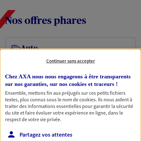
Nos offres phares
Auto
Fan de longs voyages ou petit rouleur, prenez la
Continuer sans accepter
route bien protégé. Assurez votre voiture avec le
contrat Mon Auto : une assurance qui roule pour
vous.
Chez AXA nous nous engageons à être transparents
sur nos garanties, sur nos
cookies et traceurs
!
Découvrir l'offre Auto
Ensemble, mettons fin aux préjugés sur ces petits fichiers
textes, plus connus sous le nom de
cookies
. Ils nous aident à
OBTENIR UN TARIF EN LIGNE
traiter des informations essentielles pour garantir la sécurité
du site et faire évoluer votre expérience en ligne, dans le
respect de votre vie privée.
Moto
Partagez vos attentes
Moto, scooter… assurez votre deux roues et