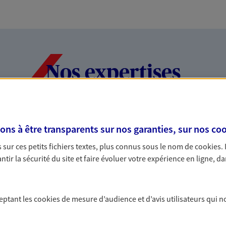
Nos expertises
dans la durée et la
Accompagner l
s à être transparents sur nos garanties, sur nos
coo
entreprises
sur ces petits fichiers textes, plus connus sous le nom de
cookies
.
tir la sécurité du site et faire évoluer votre expérience en ligne, da
rojets de vie tout au long de
Comme vous, nous s
us concevons notre métier : dans
bâtissons ensemble 
 C'est en apprenant à vous
votre activité, vos c
s de meilleures solutions.
votre famille.
ceptant les
cookies
de mesure d’audience et d’avis utilisateurs qui n
 dans vos moments
Vous protége