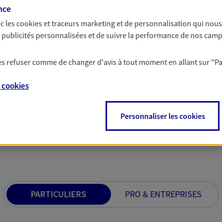
face aux aléas
nce
 reconnue, nous vous
Avec nos solutions d
c les
cookies et traceurs
marketing et de personnalisation qui nous
besoins d'assurance
et protégez vos proch
es publicités personnalisées et de suivre la performance de nos cam
tion, santé… À chaque moment de
d'incapacité ou de d
 les refuser comme de changer d'avis à tout moment en allant sur
"P
e
cookies
Personnaliser les cookies
 nos offres Assurance &
PARTICULIERS
PRO & ENTREPRISES