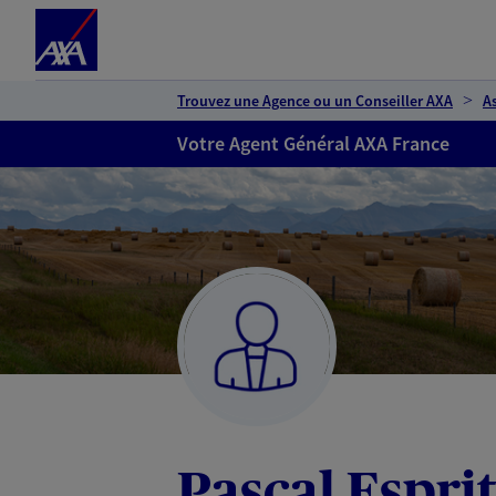
Espace client
Accéder au contenu principal
Accéder au pied de page
Trouvez une Agence ou un Conseiller AXA
A
Votre Agent Général AXA France
Pascal Espri