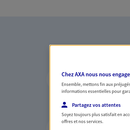
Vous accompagner 
Chez AXA nous nous engageon
confiance
Ensemble, mettons fin aux préjugés 
informations essentielles pour garan
Vous accompagner dans vos p
votre vie, c'est ainsi que no
Partagez vos attentes
la confiance et la proximité.
connaître que nous proposon
Soyez toujours plus satisfait en ac
Vous accompagner
offres et nos services.