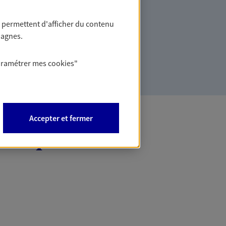
 de la vie
e prévoyance, sécurisez vos ressources
 permettent d'afficher du contenu
es en cas d'accident, d'invalidité,
pagnes.
écès.
aramétrer mes
cookies
"
Accepter et fermer
 Banque