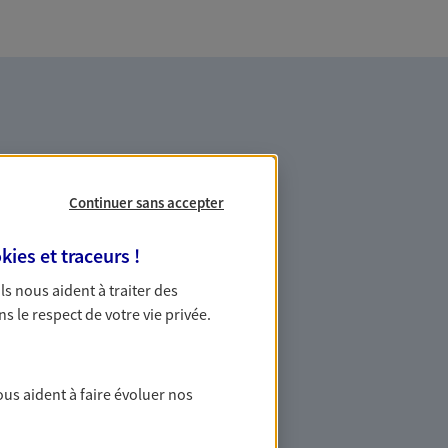
Continuer sans accepter
es professionnels et les
kies et traceurs
!
 Ils nous aident à traiter des
ns le respect de votre vie privée.
ommes des indépendants. Nous
des solutions cohérentes pour protéger
ollaborateurs... mais aussi vous-même et
ous aident à faire évoluer nos
r et protéger vos proches