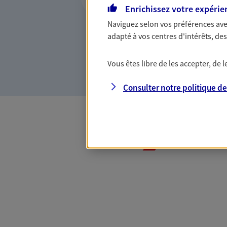
de vie
Enrichissez votre expérie
Avec une qualité de conseil
Naviguez selon vos préférences ave
accompagnons sur tous vos 
adapté à vos centres d'intérêts, d
particuliers : auto, habita
vie son offre.
Vous êtes libre de les accepter, de
Consulter notre politique d
Toutes