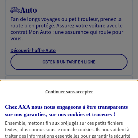
Auto
Fan de longs voyages ou petit rouleur, prenez la
route bien protégé. Assurez votre voiture avec le
contrat Mon Auto : une assurance qui roule pour
vous.
Découvrir l'offre Auto
OBTENIR UN TARIF EN LIGNE
Habitation
Continuer sans accepter
Votre logement est unique, comme vous. Le
contrat Ma Maison assure votre sérénité en
Chez AXA nous nous engageons à être transparents
protégeant ce qui vous tient à coeur.
sur nos garanties, sur nos
cookies et traceurs
!
Découvrir l'offre Habitation
Ensemble, mettons fin aux préjugés sur ces petits fichiers
textes, plus connus sous le nom de
cookies
. Ils nous aident à
OBTENIR UN TARIF EN LIGNE
traiter des informations essentielles pour garantir la sécurité