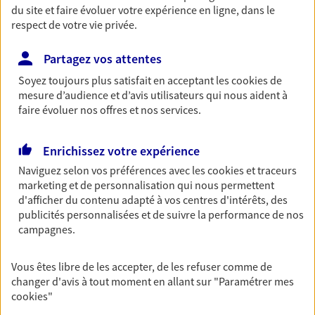
du site et faire évoluer votre expérience en ligne, dans le
respect de votre vie privée.
Garantie Accidents de la Vie
Partagez vos attentes
Bricoleuse, féru de jardinage, pâtissier en herbe
ou grande lectrice… personne n'est à l'abri d'un
Soyez toujours plus satisfait en acceptant les
cookies
de
accident du quotidien. Avec Ma Protection
mesure d’audience et d’avis utilisateurs qui nous aident à
Accident, protégez votre qualité de vie et vos
faire évoluer nos offres et nos services.
revenus.
Découvrir l'offre Garantie Accidents de la Vie
Enrichissez votre expérience
Naviguez selon vos préférences avec les
cookies et traceurs
OBTENIR UN TARIF EN LIGNE
marketing et de personnalisation qui nous permettent
d'afficher du contenu adapté à vos centres d'intérêts, des
publicités personnalisées et de suivre la performance de nos
Multirisque Entreprise
campagnes.
Gagnez en simplicité et en sérénité avec votre
assurance multirisque entreprise. Un contrat
Vous êtes libre de les accepter, de les refuser comme de
unique pour protéger vos locaux, matériels pro,
changer d'avis à tout moment en allant sur
"Paramétrer mes
équipements et stocks… sans oublier votre
cookies
"
responsabilité civile.