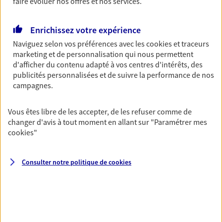
faire évoluer nos offres et nos services.
Découvrir l'offre Garantie Accidents de la Vie
Enrichissez votre expérience
OBTENIR UN TARIF EN LIGNE
Naviguez selon vos préférences avec les
cookies et traceurs
marketing et de personnalisation qui nous permettent
d'afficher du contenu adapté à vos centres d'intérêts, des
Multirisque Entreprise
publicités personnalisées et de suivre la performance de nos
campagnes.
Gagnez en simplicité et en sérénité avec votre
assurance multirisque entreprise. Un contrat
unique pour protéger vos locaux, matériels pro,
Vous êtes libre de les accepter, de les refuser comme de
équipements et stocks… sans oublier votre
changer d'avis à tout moment en allant sur
"Paramétrer mes
responsabilité civile.
cookies
"
Découvrir l'offre Multirisque Entreprise
Consulter notre politique de
cookies
DEMANDER UN DEVIS
VOIR TOUTES NOS OFFRES