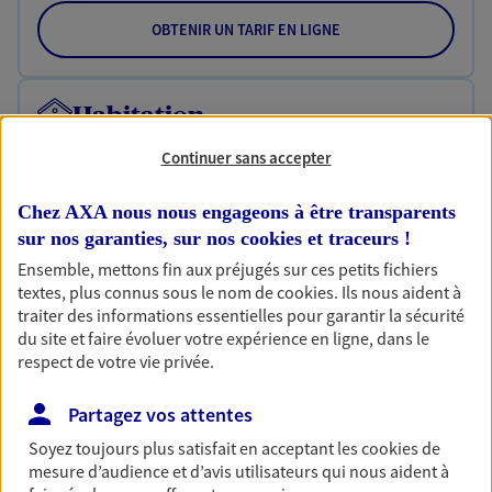
OBTENIR UN TARIF EN LIGNE
Habitation
Votre logement est unique, comme vous. Le
Continuer sans accepter
contrat Ma Maison assure votre sérénité en
protégeant ce qui vous tient à coeur.
Chez AXA nous nous engageons à être transparents
Découvrir l'offre Habitation
sur nos garanties, sur nos
cookies et traceurs
!
Ensemble, mettons fin aux préjugés sur ces petits fichiers
OBTENIR UN TARIF EN LIGNE
textes, plus connus sous le nom de
cookies
. Ils nous aident à
traiter des informations essentielles pour garantir la sécurité
du site et faire évoluer votre expérience en ligne, dans le
respect de votre vie privée.
Garantie Accidents de la Vie
Bricoleuse, féru de jardinage, pâtissier en herbe
Partagez vos attentes
ou grande lectrice… personne n'est à l'abri d'un
accident du quotidien. Avec Ma Protection
Soyez toujours plus satisfait en acceptant les
cookies
de
Accident, protégez votre qualité de vie et vos
mesure d’audience et d’avis utilisateurs qui nous aident à
revenus.