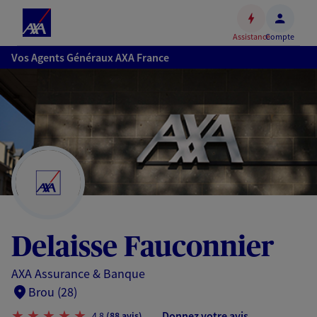
Espace
client
Assistance
Compte
Accéder
Vos Agents Généraux AXA France
au
contenu
principal
Accéder
au
pied
de
page
Delaisse Fauconnier
AXA Assurance & Banque
Brou (28)
Donnez votre avis
4,8
(88 avis)