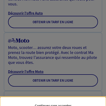
vous.
Découvrir l'offre Auto
OBTENIR UN TARIF EN LIGNE
Moto
Moto, scooter… assurez votre deux roues et
prenez la route bien protégé. Avec le contrat Ma
Moto, trouvez l'assurance qui ressemble au pilote
que vous êtes.
Découvrir l'offre Moto
OBTENIR UN TARIF EN LIGNE
Véhicule de collection
Vos véhicules de 20 ans ou plus méritent le plus
Continuer sans accepter