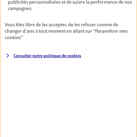
publicités personnalisées et de suivre la performance de nos
VOIR TOUTES NOS OFFRES
campagnes.
Vous êtes libre de les accepter, de les refuser comme de
changer d'avis à tout moment en allant sur
"Paramétrer mes
cookies
"
Nos expertises
Consulter notre politique de
cookies
Accompagner les
professionnels et les
entreprises
Comme vous, nous sommes des indépendants.
Nous bâtissons ensemble des solutions
cohérentes pour protéger votre activité, vos
collaborateurs... mais aussi vous-même et votre
famille.
Protéger votre entreprise face