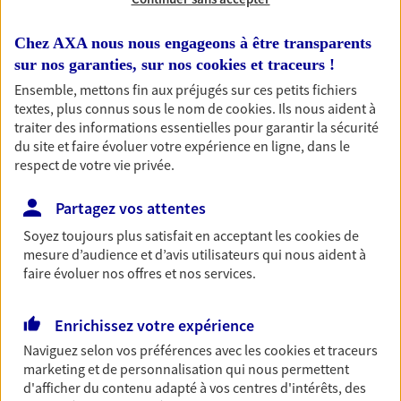
grand soin. Assurez votre voiture ou moto de
collection et profitez de tarifs et de garanties
Chez AXA nous nous engageons à être transparents
spécialement adaptées.
sur nos garanties, sur nos
cookies et traceurs
!
Ensemble, mettons fin aux préjugés sur ces petits fichiers
Découvrir l'offre Véhicules de collection
textes, plus connus sous le nom de
cookies
. Ils nous aident à
OBTENIR UN TARIF EN LIGNE
traiter des informations essentielles pour garantir la sécurité
du site et faire évoluer votre expérience en ligne, dans le
respect de votre vie privée.
Mon Pack Entrepreneur
Partagez vos attentes
Mon Pack Entrepreneur rassemble en un seul
Soyez toujours plus satisfait en acceptant les
cookies
de
contrat vos garanties essentielles : responsabilité
mesure d’audience et d’avis utilisateurs qui nous aident à
civile pro, assurance dommages, protection
faire évoluer nos offres et nos services.
juridique, indemnités journalières en cas d’arrêt…
Découvrir l'offre Mon Pack Entrepreneur
Enrichissez votre expérience
OBTENIR UN TARIF EN LIGNE
Naviguez selon vos préférences avec les
cookies et traceurs
marketing et de personnalisation qui nous permettent
d'afficher du contenu adapté à vos centres d'intérêts, des