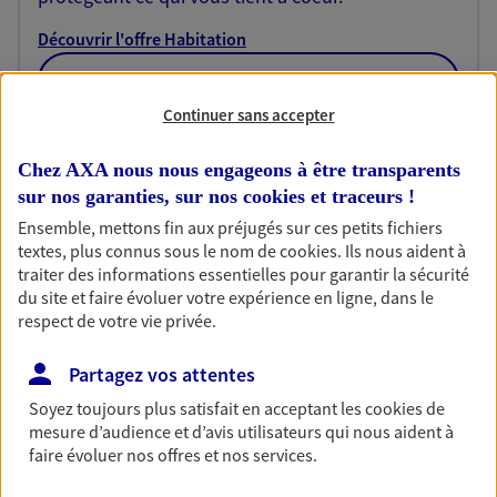
Découvrir l'offre Habitation
OBTENIR UN TARIF EN LIGNE
Continuer sans accepter
Garantie Accidents de la Vie
Chez AXA nous nous engageons à être transparents
sur nos garanties, sur nos
cookies et traceurs
!
Bricoleuse, féru de jardinage, pâtissier en herbe
ou grande lectrice… personne n'est à l'abri d'un
Ensemble, mettons fin aux préjugés sur ces petits fichiers
accident du quotidien. Avec Ma Protection
textes, plus connus sous le nom de
cookies
. Ils nous aident à
Accident, protégez votre qualité de vie et vos
traiter des informations essentielles pour garantir la sécurité
revenus.
du site et faire évoluer votre expérience en ligne, dans le
respect de votre vie privée.
Découvrir l'offre Garantie Accidents de la Vie
Partagez vos attentes
OBTENIR UN TARIF EN LIGNE
Soyez toujours plus satisfait en acceptant les
cookies
de
mesure d’audience et d’avis utilisateurs qui nous aident à
faire évoluer nos offres et nos services.
Multirisque Entreprise