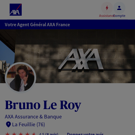
Espace
client
Assistance
Compte
Accéder
Votre Agent Général AXA France
au
contenu
principal
Accéder
au
pied
de
page
Bruno Le Roy
AXA Assurance & Banque
La Feuillie (76)
Donnez votre avis
4,5
(8 avis)