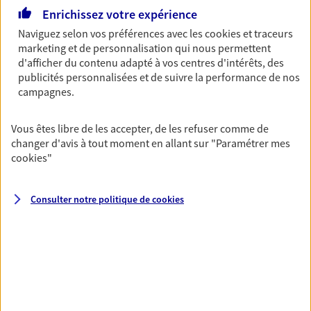
Gagnez en simplicité et en sérénité avec votre
Enrichissez votre expérience
assurance multirisque entreprise. Un contrat
unique pour protéger vos locaux, matériels pro,
Naviguez selon vos préférences avec les
cookies et traceurs
équipements et stocks… sans oublier votre
marketing et de personnalisation qui nous permettent
responsabilité civile.
d'afficher du contenu adapté à vos centres d'intérêts, des
publicités personnalisées et de suivre la performance de nos
Découvrir l'offre Multirisque Entreprise
campagnes.
DEMANDER UN DEVIS
Vous êtes libre de les accepter, de les refuser comme de
changer d'avis à tout moment en allant sur
"Paramétrer mes
cookies
"
VOIR TOUTES NOS OFFRES
Consulter notre politique de
cookies
Nos expertises