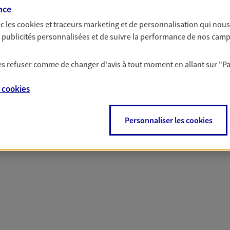
 nos offres Assurance &
nce
c les
cookies et traceurs
marketing et de personnalisation qui nous
es publicités personnalisées et de suivre la performance de nos cam
 les refuser comme de changer d'avis à tout moment en allant sur
"P
PARTICULIERS
PRO & ENTREPRISES
e
cookies
Personnaliser les cookies