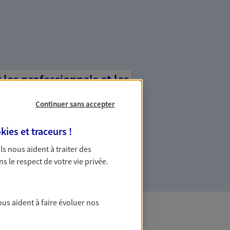
es professionnels et les
Continuer sans accepter
ommes des indépendants. Nous
des solutions cohérentes pour protéger
kies et traceurs
!
ollaborateurs... mais aussi vous-même et
 Ils nous aident à traiter des
ns le respect de votre vie privée.
ous aident à faire évoluer nos