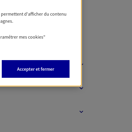
 Banque
 permettent d'afficher du contenu
pagnes.
aramétrer mes
cookies
"
Accepter et fermer