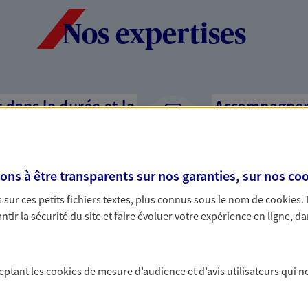
Nos expertises
dans la durée et la
Accompagner l
entreprises
rojets de vie tout au long de
Comme vous, nous s
us concevons notre métier : dans
bâtissons ensemble 
s à être transparents sur nos garanties, sur nos
coo
 C'est en apprenant à vous
votre activité, vos c
sur ces petits fichiers textes, plus connus sous le nom de
cookies
.
s de meilleures solutions.
votre famille.
tir la sécurité du site et faire évoluer votre expérience en ligne, da
ceptant les
cookies
de mesure d’audience et d’avis utilisateurs qui n