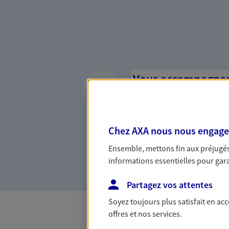
Vous accompagner 
confiance
Vous accompagner dans vos p
votre vie, c'est ainsi que no
Chez AXA nous nous engageon
la confiance et la proximité.
Ensemble, mettons fin aux préjugés 
connaître que nous proposon
informations essentielles pour garan
Partagez vos attentes
Soyez toujours plus satisfait en ac
offres et nos services.