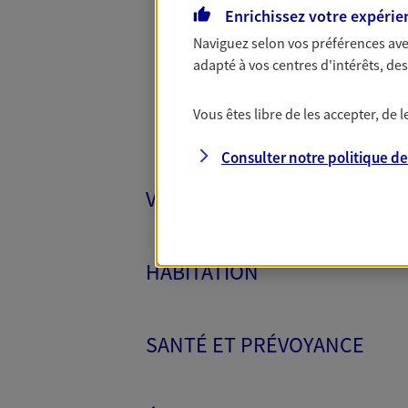
Toutes
Enrichissez votre expérie
Naviguez selon vos préférences ave
adapté à vos centres d'intérêts, d
Vous êtes libre de les accepter, de
Consulter notre politique d
VÉHICULES
HABITATION
SANTÉ ET PRÉVOYANCE