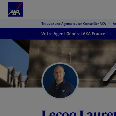
Espace client
Accéder au contenu principal
Accéder au pied de page
Trouvez une Agence ou un Conseiller AXA
A
Votre Agent Général AXA France
Lecoq Laure