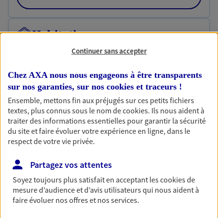
Habitation
Votre logement est unique, comme vous. Le
Continuer sans accepter
contrat Ma Maison assure votre sérénité en
protégeant ce qui vous tient à coeur.
Chez AXA nous nous engageons à être transparents
sur nos garanties, sur nos
cookies et traceurs
!
Découvrir l'offre Habitation
Ensemble, mettons fin aux préjugés sur ces petits fichiers
OBTENIR UN TARIF EN LIGNE
textes, plus connus sous le nom de
cookies
. Ils nous aident à
traiter des informations essentielles pour garantir la sécurité
du site et faire évoluer votre expérience en ligne, dans le
respect de votre vie privée.
Garantie Accidents de la Vie
Bricoleuse, féru de jardinage, pâtissier en herbe
Partagez vos attentes
ou grande lectrice… personne n'est à l'abri d'un
accident du quotidien. Avec Ma Protection
Soyez toujours plus satisfait en acceptant les
cookies
de
Accident, protégez votre qualité de vie et vos
mesure d’audience et d’avis utilisateurs qui nous aident à
revenus.
faire évoluer nos offres et nos services.