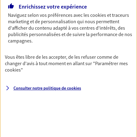
Découvrir l'offre Garantie Accidents de la Vie
Enrichissez votre expérience
OBTENIR UN TARIF EN LIGNE
Naviguez selon vos préférences avec les
cookies et traceurs
marketing et de personnalisation qui nous permettent
d'afficher du contenu adapté à vos centres d'intérêts, des
publicités personnalisées et de suivre la performance de nos
Multirisque Entreprise
campagnes.
Gagnez en simplicité et en sérénité avec votre
assurance multirisque entreprise. Un contrat
Vous êtes libre de les accepter, de les refuser comme de
unique pour protéger vos locaux, matériels pro,
changer d'avis à tout moment en allant sur
"Paramétrer mes
équipements et stocks… sans oublier votre
cookies
"
responsabilité civile.
Découvrir l'offre Multirisque Entreprise
Consulter notre politique de
cookies
DEMANDER UN DEVIS
VOIR TOUTES NOS OFFRES