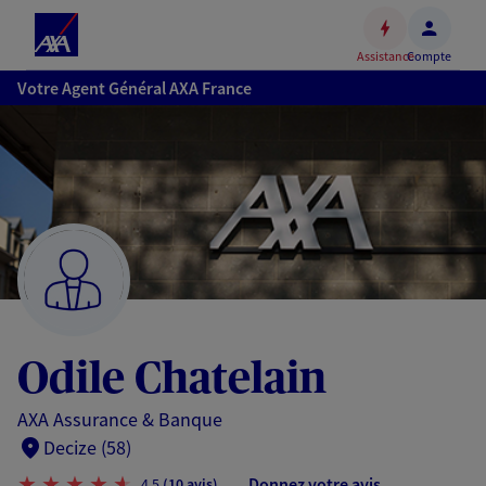
Espace
client
Assistance
Compte
Accéder
Votre Agent Général AXA France
au
contenu
principal
Accéder
au
pied
de
page
Odile Chatelain
AXA Assurance & Banque
Decize (58)
Donnez votre avis
4,5
(10 avis)