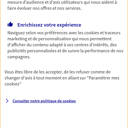
Découvrir l'offre Garantie Accidents de la Vie
mesure d’audience et d’avis utilisateurs qui nous aident à
faire évoluer nos offres et nos services.
OBTENIR UN TARIF EN LIGNE
Enrichissez votre expérience
Naviguez selon vos préférences avec les
cookies et traceurs
Multirisque Entreprise
marketing et de personnalisation qui nous permettent
Gagnez en simplicité et en sérénité avec votre
d'afficher du contenu adapté à vos centres d'intérêts, des
assurance multirisque entreprise. Un contrat
publicités personnalisées et de suivre la performance de nos
unique pour protéger vos locaux, matériels pro,
campagnes.
équipements et stocks… sans oublier votre
responsabilité civile.
Vous êtes libre de les accepter, de les refuser comme de
Découvrir l'offre Multirisque Entreprise
changer d'avis à tout moment en allant sur
"Paramétrer mes
cookies
"
DEMANDER UN DEVIS
Consulter notre politique de
cookies
VOIR TOUTES NOS OFFRES