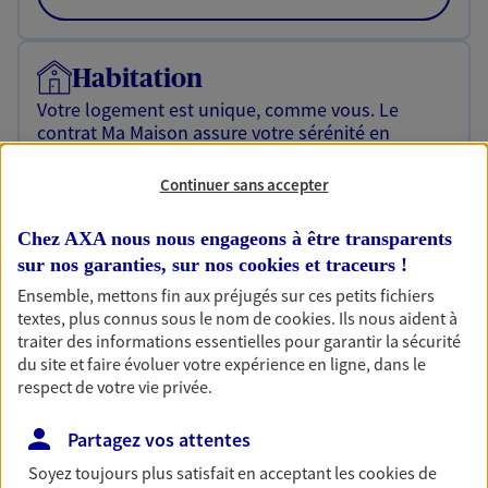
Habitation
Votre logement est unique, comme vous. Le
contrat Ma Maison assure votre sérénité en
protégeant ce qui vous tient à coeur.
Continuer sans accepter
Découvrir l'offre Habitation
Chez AXA nous nous engageons à être transparents
OBTENIR UN TARIF EN LIGNE
sur nos garanties, sur nos
cookies et traceurs
!
Ensemble, mettons fin aux préjugés sur ces petits fichiers
textes, plus connus sous le nom de
cookies
. Ils nous aident à
Garantie Accidents de la Vie
traiter des informations essentielles pour garantir la sécurité
Bricoleuse, féru de jardinage, pâtissier en herbe
du site et faire évoluer votre expérience en ligne, dans le
ou grande lectrice… personne n'est à l'abri d'un
respect de votre vie privée.
accident du quotidien. Avec Ma Protection
Accident, protégez votre qualité de vie et vos
Partagez vos attentes
revenus.
Soyez toujours plus satisfait en acceptant les
cookies
de