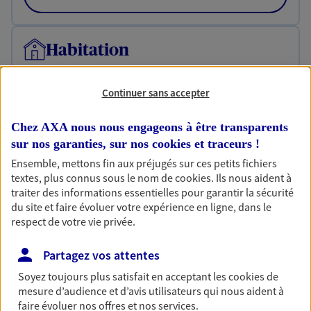
Habitation
Votre logement est unique, comme vous. Le
contrat Ma Maison assure votre sérénité en
Continuer sans accepter
protégeant ce qui vous tient à coeur.
Découvrir l'offre Habitation
Chez AXA nous nous engageons à être transparents
sur nos garanties, sur nos
cookies et traceurs
!
OBTENIR UN TARIF EN LIGNE
Ensemble, mettons fin aux préjugés sur ces petits fichiers
textes, plus connus sous le nom de
cookies
. Ils nous aident à
traiter des informations essentielles pour garantir la sécurité
Garantie Accidents de la Vie
du site et faire évoluer votre expérience en ligne, dans le
respect de votre vie privée.
Bricoleuse, féru de jardinage, pâtissier en herbe
ou grande lectrice… personne n'est à l'abri d'un
Partagez vos attentes
accident du quotidien. Avec Ma Protection
Accident, protégez votre qualité de vie et vos
Soyez toujours plus satisfait en acceptant les
cookies
de
revenus.
mesure d’audience et d’avis utilisateurs qui nous aident à
faire évoluer nos offres et nos services.