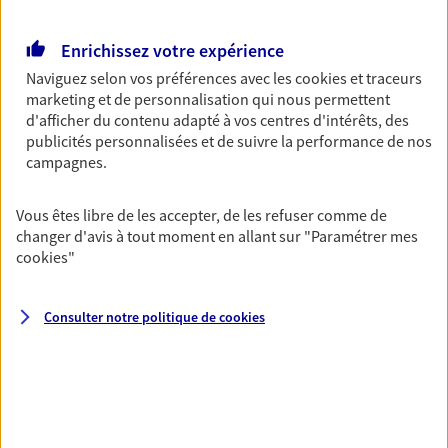
Découvrir l'offre Garantie Accidents de la Vie
OBTENIR UN TARIF EN LIGNE
Enrichissez votre expérience
Naviguez selon vos préférences avec les
cookies et traceurs
marketing et de personnalisation qui nous permettent
Multirisque Entreprise
d'afficher du contenu adapté à vos centres d'intérêts, des
publicités personnalisées et de suivre la performance de nos
Gagnez en simplicité et en sérénité avec votre
campagnes.
assurance multirisque entreprise. Un contrat
unique pour protéger vos locaux, matériels pro,
équipements et stocks… sans oublier votre
Vous êtes libre de les accepter, de les refuser comme de
responsabilité civile.
changer d'avis à tout moment en allant sur
"Paramétrer mes
cookies
"
Découvrir l'offre Multirisque Entreprise
DEMANDER UN DEVIS
Consulter notre politique de
cookies
VOIR TOUTES NOS OFFRES