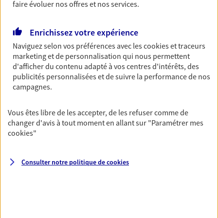
Découvrir l'offre Garantie Accidents de la Vie
faire évoluer nos offres et nos services.
OBTENIR UN TARIF EN LIGNE
Enrichissez votre expérience
Naviguez selon vos préférences avec les
cookies et traceurs
marketing et de personnalisation qui nous permettent
Multirisque Entreprise
d'afficher du contenu adapté à vos centres d'intérêts, des
Gagnez en simplicité et en sérénité avec votre
publicités personnalisées et de suivre la performance de nos
assurance multirisque entreprise. Un contrat
campagnes.
unique pour protéger vos locaux, matériels pro,
équipements et stocks… sans oublier votre
responsabilité civile.
Vous êtes libre de les accepter, de les refuser comme de
changer d'avis à tout moment en allant sur
"Paramétrer mes
Découvrir l'offre Multirisque Entreprise
cookies
"
DEMANDER UN DEVIS
Consulter notre politique de
cookies
VOIR TOUTES NOS OFFRES