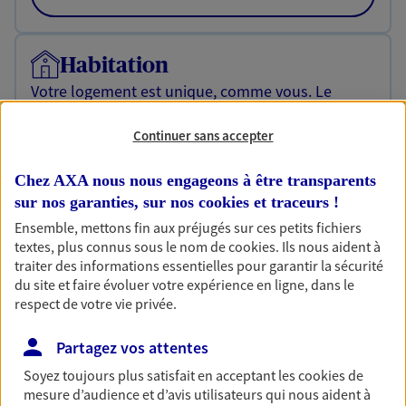
Habitation
Votre logement est unique, comme vous. Le
contrat Ma Maison assure votre sérénité en
protégeant ce qui vous tient à coeur.
Continuer sans accepter
Découvrir l'offre Habitation
Chez AXA nous nous engageons à être transparents
OBTENIR UN TARIF EN LIGNE
sur nos garanties, sur nos
cookies et traceurs
!
Ensemble, mettons fin aux préjugés sur ces petits fichiers
textes, plus connus sous le nom de
cookies
. Ils nous aident à
traiter des informations essentielles pour garantir la sécurité
Garantie Accidents de la Vie
du site et faire évoluer votre expérience en ligne, dans le
Bricoleuse, féru de jardinage, pâtissier en herbe
respect de votre vie privée.
ou grande lectrice… personne n'est à l'abri d'un
accident du quotidien. Avec Ma Protection
Partagez vos attentes
Accident, protégez votre qualité de vie et vos
revenus.
Soyez toujours plus satisfait en acceptant les
cookies
de
mesure d’audience et d’avis utilisateurs qui nous aident à