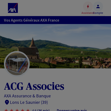
Espace
client
Assistance
Compte
Accéder
Vos Agents Généraux AXA France
au
contenu
principal
Accéder
au
pied
de
page
ACG Associes
AXA Assurance & Banque
Lons Le Saunier (39)
Donnez votre avis
4,6
(36 avis)