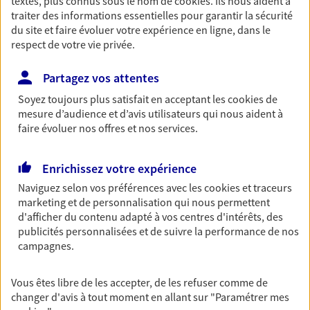
Découvrir l'offre Garantie Accidents de la Vie
textes, plus connus sous le nom de
cookies
. Ils nous aident à
traiter des informations essentielles pour garantir la sécurité
OBTENIR UN TARIF EN LIGNE
du site et faire évoluer votre expérience en ligne, dans le
respect de votre vie privée.
Partagez vos attentes
Multirisque Entreprise
Soyez toujours plus satisfait en acceptant les
cookies
de
Gagnez en simplicité et en sérénité avec votre
mesure d’audience et d’avis utilisateurs qui nous aident à
assurance multirisque entreprise. Un contrat
faire évoluer nos offres et nos services.
unique pour protéger vos locaux, matériels pro,
équipements et stocks… sans oublier votre
responsabilité civile.
Enrichissez votre expérience
Découvrir l'offre Multirisque Entreprise
Naviguez selon vos préférences avec les
cookies et traceurs
marketing et de personnalisation qui nous permettent
DEMANDER UN DEVIS
d'afficher du contenu adapté à vos centres d'intérêts, des
publicités personnalisées et de suivre la performance de nos
campagnes.
VOIR TOUTES NOS OFFRES
Vous êtes libre de les accepter, de les refuser comme de
changer d'avis à tout moment en allant sur
"Paramétrer mes