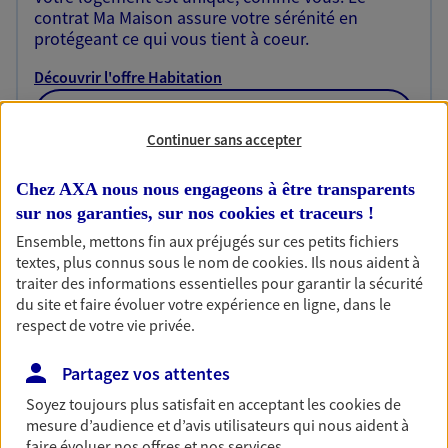
contrat Ma Maison assure votre sérénité en
protégeant ce qui vous tient à coeur.
Découvrir l'offre Habitation
OBTENIR UN TARIF EN LIGNE
Continuer sans accepter
Chez AXA nous nous engageons à être transparents
Garantie Accidents de la Vie
sur nos garanties, sur nos
cookies et traceurs
!
Bricoleuse, féru de jardinage, pâtissier en herbe
Ensemble, mettons fin aux préjugés sur ces petits fichiers
ou grande lectrice… personne n'est à l'abri d'un
textes, plus connus sous le nom de
cookies
. Ils nous aident à
accident du quotidien. Avec Ma Protection
traiter des informations essentielles pour garantir la sécurité
Accident, protégez votre qualité de vie et vos
du site et faire évoluer votre expérience en ligne, dans le
revenus.
respect de votre vie privée.
Découvrir l'offre Garantie Accidents de la Vie
Partagez vos attentes
OBTENIR UN TARIF EN LIGNE
Soyez toujours plus satisfait en acceptant les
cookies
de
mesure d’audience et d’avis utilisateurs qui nous aident à
faire évoluer nos offres et nos services.