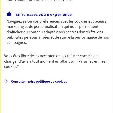
Multirisque Entreprise
Gagnez en simplicité et en sérénité avec votre
Enrichissez votre expérience
assurance multirisque entreprise. Un contrat
unique pour protéger vos locaux, matériels pro,
Naviguez selon vos préférences avec les
cookies et traceurs
équipements et stocks… sans oublier votre
marketing et de personnalisation qui nous permettent
responsabilité civile.
d'afficher du contenu adapté à vos centres d'intérêts, des
publicités personnalisées et de suivre la performance de nos
Découvrir l'offre Multirisque Entreprise
campagnes.
DEMANDER UN DEVIS
Vous êtes libre de les accepter, de les refuser comme de
changer d'avis à tout moment en allant sur
"Paramétrer mes
cookies
"
VOIR TOUTES NOS OFFRES
Consulter notre politique de
cookies
Nos expertises