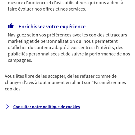
Découvrir l'offre Garantie Accidents de la Vie
mesure d’audience et d’avis utilisateurs qui nous aident à
faire évoluer nos offres et nos services.
OBTENIR UN TARIF EN LIGNE
Enrichissez votre expérience
Naviguez selon vos préférences avec les
cookies et traceurs
Multirisque Entreprise
marketing et de personnalisation qui nous permettent
Gagnez en simplicité et en sérénité avec votre
d'afficher du contenu adapté à vos centres d'intérêts, des
assurance multirisque entreprise. Un contrat
publicités personnalisées et de suivre la performance de nos
unique pour protéger vos locaux, matériels pro,
campagnes.
équipements et stocks… sans oublier votre
responsabilité civile.
Vous êtes libre de les accepter, de les refuser comme de
Découvrir l'offre Multirisque Entreprise
changer d'avis à tout moment en allant sur
"Paramétrer mes
cookies
"
DEMANDER UN DEVIS
Consulter notre politique de
cookies
VOIR TOUTES NOS OFFRES