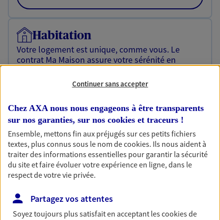
Habitation
Votre logement est unique, comme vous. Le
contrat Ma Maison assure votre sérénité en
protégeant ce qui vous tient à coeur.
Continuer sans accepter
Découvrir l'offre Habitation
Chez AXA nous nous engageons à être transparents
OBTENIR UN TARIF EN LIGNE
sur nos garanties, sur nos
cookies et traceurs
!
Ensemble, mettons fin aux préjugés sur ces petits fichiers
textes, plus connus sous le nom de
cookies
. Ils nous aident à
Garantie Accidents de la Vie
traiter des informations essentielles pour garantir la sécurité
Bricoleuse, féru de jardinage, pâtissier en herbe
du site et faire évoluer votre expérience en ligne, dans le
ou grande lectrice… personne n'est à l'abri d'un
respect de votre vie privée.
accident du quotidien. Avec Ma Protection
Accident, protégez votre qualité de vie et vos
Partagez vos attentes
revenus.
Soyez toujours plus satisfait en acceptant les
cookies
de