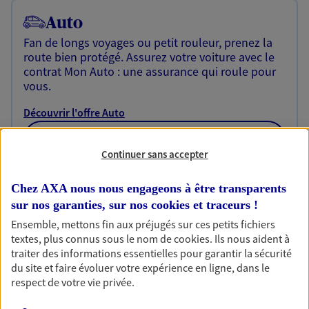
Auto
Fan de longs voyages ou petit rouleur, prenez la
route bien protégé. Assurez votre voiture avec le
contrat Mon Auto : une assurance qui roule pour
vous.
Découvrir l'offre Auto
OBTENIR UN TARIF EN LIGNE
Continuer sans accepter
Chez AXA nous nous engageons à être transparents
Habitation
sur nos garanties, sur nos
cookies et traceurs
!
Votre logement est unique, comme vous. Le
Ensemble, mettons fin aux préjugés sur ces petits fichiers
contrat Ma Maison assure votre sérénité en
textes, plus connus sous le nom de
cookies
. Ils nous aident à
protégeant ce qui vous tient à coeur.
traiter des informations essentielles pour garantir la sécurité
du site et faire évoluer votre expérience en ligne, dans le
Découvrir l'offre Habitation
respect de votre vie privée.
OBTENIR UN TARIF EN LIGNE