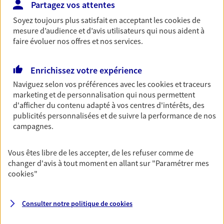
Partagez vos attentes
Soyez toujours plus satisfait en acceptant les
cookies
de
Garantie Accidents de la Vie
mesure d’audience et d’avis utilisateurs qui nous aident à
faire évoluer nos offres et nos services.
Bricoleuse, féru de jardinage, pâtissier en herbe
ou grande lectrice… personne n'est à l'abri d'un
accident du quotidien. Avec Ma Protection
Enrichissez votre expérience
Accident, protégez votre qualité de vie et vos
Naviguez selon vos préférences avec les
cookies et traceurs
revenus.
marketing et de personnalisation qui nous permettent
Découvrir l'offre Garantie Accidents de la Vie
d'afficher du contenu adapté à vos centres d'intérêts, des
publicités personnalisées et de suivre la performance de nos
OBTENIR UN TARIF EN LIGNE
campagnes.
Vous êtes libre de les accepter, de les refuser comme de
Multirisque Entreprise
changer d'avis à tout moment en allant sur
"Paramétrer mes
cookies
"
Gagnez en simplicité et en sérénité avec votre
assurance multirisque entreprise. Un contrat
unique pour protéger vos locaux, matériels pro,
Consulter notre politique de
cookies
équipements et stocks… sans oublier votre
responsabilité civile.