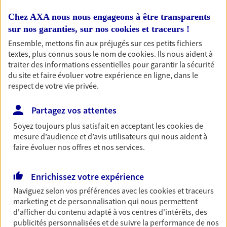
Multirisque Entreprise
Chez AXA nous nous engageons à être transparents
Gagnez en simplicité et en sérénité avec votre
sur nos garanties, sur nos
cookies et traceurs
!
assurance multirisque entreprise. Un contrat
unique pour protéger vos locaux, matériels pro,
Ensemble, mettons fin aux préjugés sur ces petits fichiers
équipements et stocks… sans oublier votre
textes, plus connus sous le nom de
cookies
. Ils nous aident à
responsabilité civile.
traiter des informations essentielles pour garantir la sécurité
du site et faire évoluer votre expérience en ligne, dans le
Découvrir l'offre Multirisque Entreprise
respect de votre vie privée.
DEMANDER UN DEVIS
Partagez vos attentes
Soyez toujours plus satisfait en acceptant les
cookies
de
mesure d’audience et d’avis utilisateurs qui nous aident à
Multirisque Professionnelle
faire évoluer nos offres et nos services.
Protégez votre entreprise en garantissant la
continuité de votre activité, même en cas de
Enrichissez votre expérience
sinistre. Ce contrat inclut notamment une
protection juridique ainsi qu'une garantie
Naviguez selon vos préférences avec les
cookies et traceurs
responsabilité civile professionnelle.
marketing et de personnalisation qui nous permettent
d'afficher du contenu adapté à vos centres d'intérêts, des
Découvrir l'offre Multirisque Professionnelle
publicités personnalisées et de suivre la performance de nos