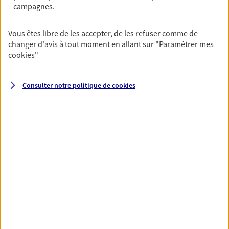
campagnes.
DEMANDER UN DEVIS
Vous êtes libre de les accepter, de les refuser comme de
changer d'avis à tout moment en allant sur
"Paramétrer mes
cookies
"
VOIR TOUTES NOS OFFRES
Consulter notre politique de
cookies
Nos expertises
Vous accompagner dans la
durée et la confiance
Vous accompagner dans vos projets de vie tout
au long de votre vie, c'est ainsi que nous
concevons notre métier : dans la confiance et la