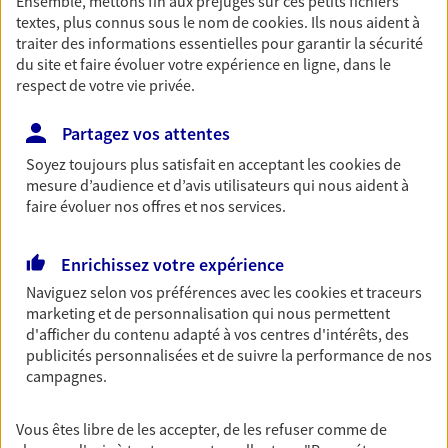
Ensemble, mettons fin aux préjugés sur ces petits fichiers
Découvrir l'offre Garantie Accidents de la Vie
textes, plus connus sous le nom de
cookies
. Ils nous aident à
traiter des informations essentielles pour garantir la sécurité
OBTENIR UN TARIF EN LIGNE
du site et faire évoluer votre expérience en ligne, dans le
respect de votre vie privée.
Multirisque Entreprise
Partagez vos attentes
Gagnez en simplicité et en sérénité avec votre
Soyez toujours plus satisfait en acceptant les
cookies
de
assurance multirisque entreprise. Un contrat
mesure d’audience et d’avis utilisateurs qui nous aident à
unique pour protéger vos locaux, matériels pro,
faire évoluer nos offres et nos services.
équipements et stocks… sans oublier votre
responsabilité civile.
Enrichissez votre expérience
Découvrir l'offre Multirisque Entreprise
Naviguez selon vos préférences avec les
cookies et traceurs
marketing et de personnalisation qui nous permettent
DEMANDER UN DEVIS
d'afficher du contenu adapté à vos centres d'intérêts, des
publicités personnalisées et de suivre la performance de nos
campagnes.
VOIR TOUTES NOS OFFRES
Vous êtes libre de les accepter, de les refuser comme de