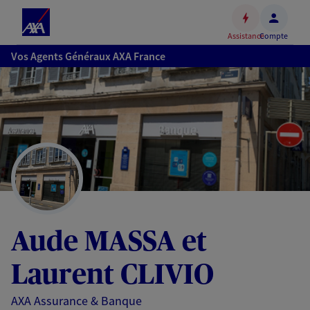
Espace
client
Assistance
Compte
Accéder
Vos Agents Généraux AXA France
au
contenu
principal
Accéder
au
pied
de
page
Aude MASSA et
Laurent CLIVIO
AXA Assurance & Banque