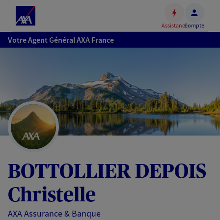
Espace
client
Assistance
Compte
Accéder
Votre Agent Général AXA France
au
contenu
principal
Accéder
au
pied
de
page
BOTTOLLIER DEPOIS
Christelle
AXA Assurance & Banque