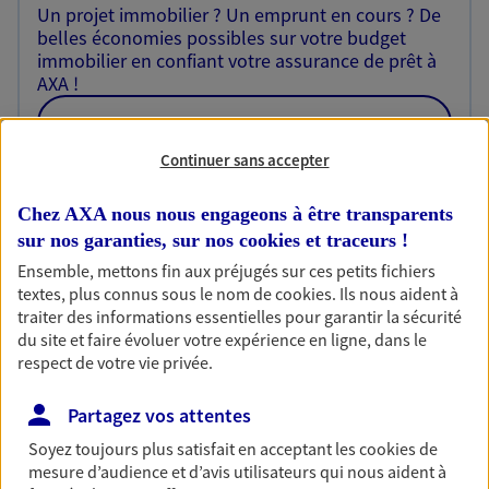
Un projet immobilier ? Un emprunt en cours ? De
belles économies possibles sur votre budget
immobilier en confiant votre assurance de prêt à
AXA !
NOUS CONTACTER
Continuer sans accepter
Prévoyance
Chez AXA nous nous engageons à être transparents
Pour un avenir serein, assurez-vous avec notre
sur nos garanties, sur nos
cookies et traceurs
!
contrat prévoyance. Préservez vos proches en cas
Ensemble, mettons fin aux préjugés sur ces petits fichiers
d'accident ou de maladie en optant pour les
textes, plus connus sous le nom de
cookies
. Ils nous aident à
garanties incapacité temporaire totale de travail,
traiter des informations essentielles pour garantir la sécurité
invalidité ou de décès.
du site et faire évoluer votre expérience en ligne, dans le
respect de votre vie privée.
Découvrir l'offre Prévoyance
Partagez vos attentes
NOUS CONTACTER
Soyez toujours plus satisfait en acceptant les
cookies
de
mesure d’audience et d’avis utilisateurs qui nous aident à