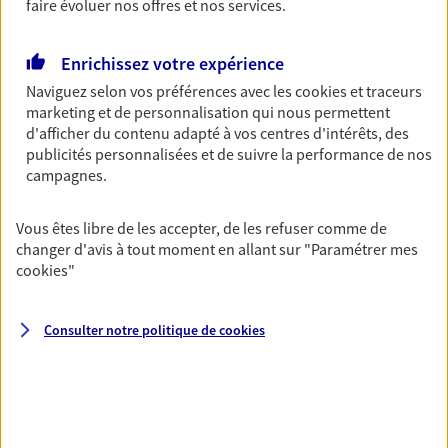
faire évoluer nos offres et nos services.
Auto
Fan de longs voyages ou petit rouleur, prenez la
route bien protégé. Assurez votre voiture avec le
Enrichissez votre expérience
contrat Mon Auto : une assurance qui roule pour
Naviguez selon vos préférences avec les
cookies et traceurs
vous.
marketing et de personnalisation qui nous permettent
d'afficher du contenu adapté à vos centres d'intérêts, des
Découvrir l'offre Auto
publicités personnalisées et de suivre la performance de nos
campagnes.
OBTENIR UN TARIF EN LIGNE
Vous êtes libre de les accepter, de les refuser comme de
changer d'avis à tout moment en allant sur
"Paramétrer mes
Habitation
cookies
"
Votre logement est unique, comme vous. Le
contrat Ma Maison assure votre sérénité en
protégeant ce qui vous tient à coeur.
Consulter notre politique de
cookies
Découvrir l'offre Habitation
OBTENIR UN TARIF EN LIGNE