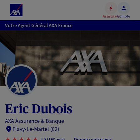
Espace
client
Assistance
Compte
Accéder
Votre Agent Général AXA France
au
contenu
principal
Accéder
au
pied
de
page
Eric Dubois
AXA Assurance & Banque
Flavy-Le-Martel (02)
Donnez votre avis
4,9
(193 avis)