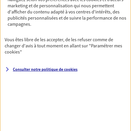
unique pour protéger vos locaux, matériels pro,
marketing et de personnalisation qui nous permettent
équipements et stocks… sans oublier votre
d'afficher du contenu adapté à vos centres d'intérêts, des
responsabilité civile.
publicités personnalisées et de suivre la performance de nos
campagnes.
Découvrir l'offre Multirisque Entreprise
Vous êtes libre de les accepter, de les refuser comme de
DEMANDER UN DEVIS
changer d'avis à tout moment en allant sur
"Paramétrer mes
cookies
"
VOIR TOUTES NOS OFFRES
Consulter notre politique de
cookies
Nos expertises
Vous accompagner dans la