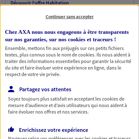
Découvrir l'offre Habitation
OBTENIR UN TARIF EN LIGNE
Continuer sans accepter
Chez AXA nous nous engageons à être transparents
Garantie Accidents de la Vie
sur nos garanties, sur nos
cookies et traceurs
!
Bricoleuse, féru de jardinage, pâtissier en herbe
Ensemble, mettons fin aux préjugés sur ces petits fichiers
ou grande lectrice… personne n'est à l'abri d'un
textes, plus connus sous le nom de
cookies
. Ils nous aident à
accident du quotidien. Avec Ma Protection
traiter des informations essentielles pour garantir la sécurité
Accident, protégez votre qualité de vie et vos
du site et faire évoluer votre expérience en ligne, dans le
revenus.
respect de votre vie privée.
Découvrir l'offre Garantie Accidents de la Vie
Partagez vos attentes
OBTENIR UN TARIF EN LIGNE
Soyez toujours plus satisfait en acceptant les
cookies
de
mesure d’audience et d’avis utilisateurs qui nous aident à
faire évoluer nos offres et nos services.
Multirisque Entreprise
Enrichissez votre expérience
Gagnez en simplicité et en sérénité avec votre
assurance multirisque entreprise. Un contrat
Naviguez selon vos préférences avec les
cookies et traceurs