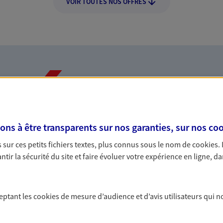
VOIR TOUTES NOS OFFRES
Nos expertises
s à être transparents sur nos garanties, sur nos
coo
dans la durée et la
Accompagner l
sur ces petits fichiers textes, plus connus sous le nom de
cookies
.
entreprises
tir la sécurité du site et faire évoluer votre expérience en ligne, da
rojets de vie tout au long de
Comme vous, nous s
us concevons notre métier : dans
bâtissons ensemble 
ceptant les
cookies
de mesure d’audience et d’avis utilisateurs qui n
 C'est en apprenant à vous
votre activité, vos c
s de meilleures solutions.
votre famille.