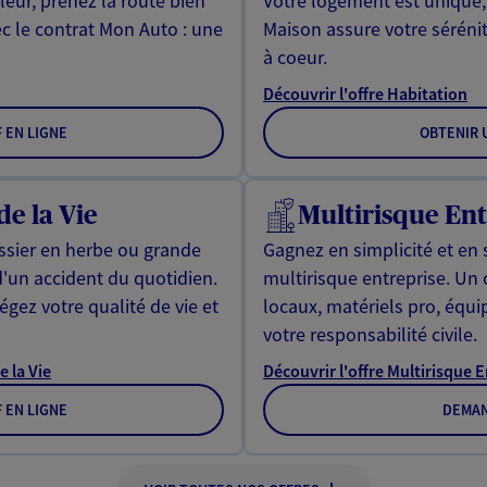
leur, prenez la route bien
Votre logement est unique
ec le contrat Mon Auto : une
Maison assure votre sérénit
à coeur.
Découvrir l'offre Habitation
F EN LIGNE
OBTENIR U
de la Vie
Multirisque Ent
issier en herbe ou grande
Gagnez en simplicité et en 
d'un accident du quotidien.
multirisque entreprise. Un
gez votre qualité de vie et
locaux, matériels pro, équ
votre responsabilité civile.
e la Vie
Découvrir l'offre Multirisque 
F EN LIGNE
DEMAN