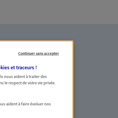
Continuer sans accepter
kies et traceurs
!
es professionnels et les
 Ils nous aident à traiter des
ns le respect de votre vie privée.
ommes des indépendants. Nous
des solutions cohérentes pour protéger
ous aident à faire évoluer nos
ollaborateurs... mais aussi vous-même et