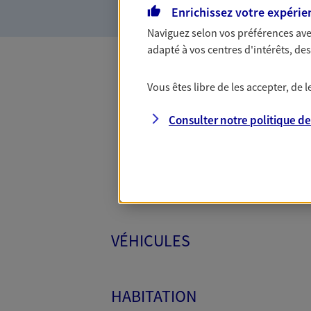
Enrichissez votre expérie
Naviguez selon vos préférences ave
adapté à vos centres d'intérêts, d
Vous êtes libre de les accepter, de
Toutes
Consulter notre politique d
VÉHICULES
HABITATION