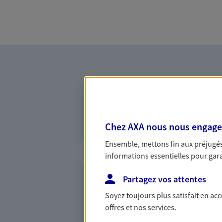
Chez AXA nous nous engageon
Vous accompagner 
Ensemble, mettons fin aux préjugés 
confiance
informations essentielles pour garan
Vous accompagner dans vos p
Partagez vos attentes
votre vie, c'est ainsi que no
Soyez toujours plus satisfait en ac
la confiance et la proximité.
offres et nos services.
connaître que nous proposon