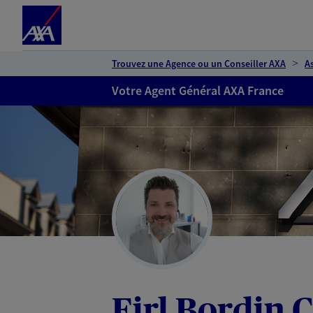
Espace client
Accéder au contenu principal
Accéder au pied de page
Trouvez une Agence ou un Conseiller AXA
A
Votre Agent Général AXA France
Eirl Bordin 