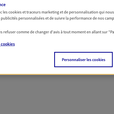
nce
c les
cookies et traceurs
marketing et de personnalisation qui nous
es publicités personnalisées et de suivre la performance de nos cam
 les refuser comme de changer d'avis à tout moment en allant sur
"P
 nos offres Assurance &
e
cookies
Personnaliser les cookies
PARTICULIERS
PRO & ENTREPRISES