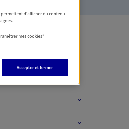
 permettent d'afficher du contenu
pagnes.
aramétrer mes
cookies
"
 Banque
Accepter et fermer