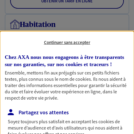
OBTENIR UN TARIF EN LIGNE
Habitation
Votre logement est unique, comme vous. Le
contrat Ma Maison assure votre sérénité en
Continuer sans accepter
protégeant ce qui vous tient à coeur.
Chez AXA nous nous engageons à être transparents
Découvrir l'offre Habitation
sur nos garanties, sur nos
cookies et traceurs
!
OBTENIR UN TARIF EN LIGNE
Ensemble, mettons fin aux préjugés sur ces petits fichiers
textes, plus connus sous le nom de
cookies
. Ils nous aident à
traiter des informations essentielles pour garantir la sécurité
du site et faire évoluer votre expérience en ligne, dans le
Garantie Accidents de la Vie
respect de votre vie privée.
Bricoleuse, féru de jardinage, pâtissier en herbe
ou grande lectrice… personne n'est à l'abri d'un
Partagez vos attentes
accident du quotidien. Avec Ma Protection
Accident, protégez votre qualité de vie et vos
Soyez toujours plus satisfait en acceptant les
cookies
de
revenus.
mesure d’audience et d’avis utilisateurs qui nous aident à
faire évoluer nos offres et nos services.