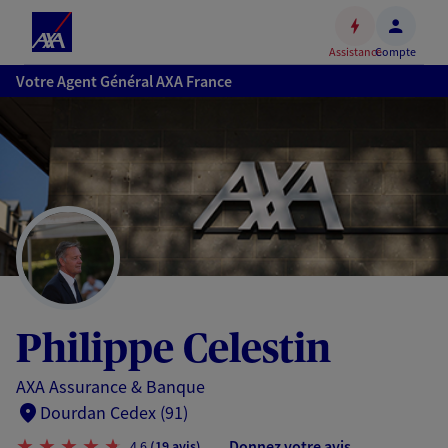
Espace
client
Assistance
Compte
Accéder
Votre Agent Général AXA France
au
contenu
principal
Accéder
au
pied
de
page
Philippe Celestin
AXA Assurance & Banque
Dourdan Cedex (91)
Donnez votre avis
4,6
(19 avis)