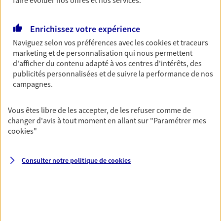
Découvrir l'offre Garantie Accidents de la Vie
OBTENIR UN TARIF EN LIGNE
Enrichissez votre expérience
Naviguez selon vos préférences avec les
cookies et traceurs
marketing et de personnalisation qui nous permettent
Multirisque Entreprise
d'afficher du contenu adapté à vos centres d'intérêts, des
publicités personnalisées et de suivre la performance de nos
Gagnez en simplicité et en sérénité avec votre
campagnes.
assurance multirisque entreprise. Un contrat
unique pour protéger vos locaux, matériels pro,
équipements et stocks… sans oublier votre
Vous êtes libre de les accepter, de les refuser comme de
responsabilité civile.
changer d'avis à tout moment en allant sur
"Paramétrer mes
cookies
"
Découvrir l'offre Multirisque Entreprise
DEMANDER UN DEVIS
Consulter notre politique de
cookies
VOIR TOUTES NOS OFFRES