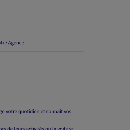
tre Agence
age votre quotidien et connait vos
s de leurs activités ou la voiture