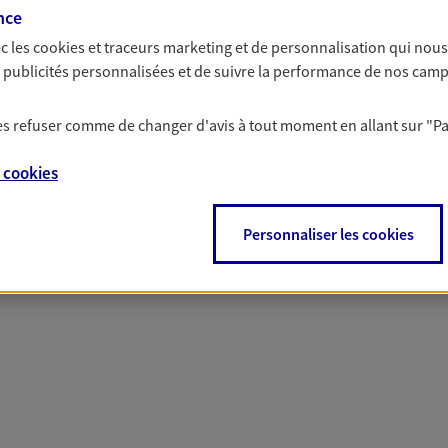
nce
c les
cookies et traceurs
marketing et de personnalisation qui nous
es publicités personnalisées et de suivre la performance de nos cam
 nos offres Assurance &
 les refuser comme de changer d'avis à tout moment en allant sur
"P
e
cookies
PARTICULIERS
PRO & ENTREPRISES
Personnaliser les cookies