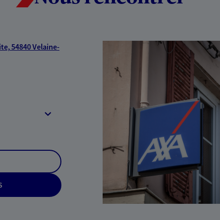
te,
54840 Velaine-
S