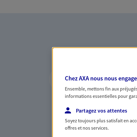
Vous accompagner 
Chez AXA nous nous engageon
confiance
Ensemble, mettons fin aux préjugés 
Vous accompagner dans vos p
informations essentielles pour garan
votre vie, c'est ainsi que no
la confiance et la proximité.
Partagez vos attentes
connaître que nous proposon
Soyez toujours plus satisfait en ac
offres et nos services.