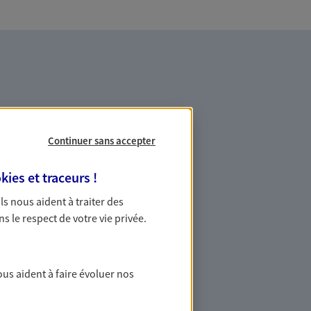
Continuer sans accepter
es professionnels et les
kies et traceurs
!
 Ils nous aident à traiter des
ommes des indépendants. Nous
ns le respect de votre vie privée.
des solutions cohérentes pour protéger
ollaborateurs... mais aussi vous-même et
ous aident à faire évoluer nos