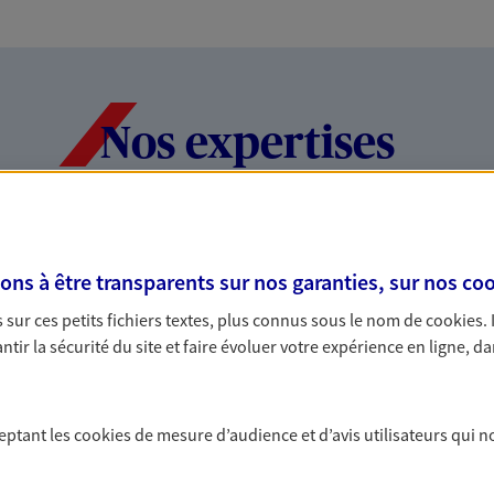
Nos expertises
dans la durée et la
Accompagner l
s à être transparents sur nos garanties, sur nos
coo
entreprises
sur ces petits fichiers textes, plus connus sous le nom de
cookies
.
rojets de vie tout au long de
Comme vous, nous s
tir la sécurité du site et faire évoluer votre expérience en ligne, da
us concevons notre métier : dans
bâtissons ensemble 
 C'est en apprenant à vous
votre activité, vos c
s de meilleures solutions.
votre famille.
ceptant les
cookies
de mesure d’audience et d’avis utilisateurs qui n