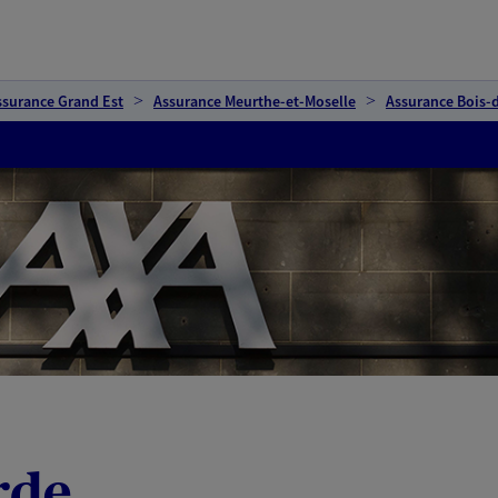
ssurance Grand Est
Assurance Meurthe-et-Moselle
Assurance Bois-
rde