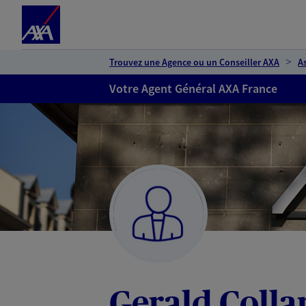
Espace client
Accéder au contenu principal
Accéder au pied de page
Trouvez une Agence ou un Conseiller AXA
A
Votre Agent Général AXA France
Gerald Colla