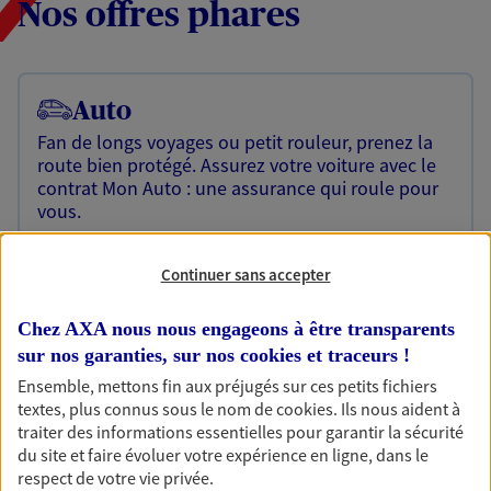
Nos offres phares
Auto
Fan de longs voyages ou petit rouleur, prenez la
route bien protégé. Assurez votre voiture avec le
contrat Mon Auto : une assurance qui roule pour
vous.
Découvrir l'offre Auto
Continuer sans accepter
OBTENIR UN TARIF EN LIGNE
Chez AXA nous nous engageons à être transparents
sur nos garanties, sur nos
cookies et traceurs
!
Habitation
Ensemble, mettons fin aux préjugés sur ces petits fichiers
textes, plus connus sous le nom de
cookies
. Ils nous aident à
Votre logement est unique, comme vous. Le
traiter des informations essentielles pour garantir la sécurité
contrat Ma Maison assure votre sérénité en
du site et faire évoluer votre expérience en ligne, dans le
protégeant ce qui vous tient à coeur.
respect de votre vie privée.