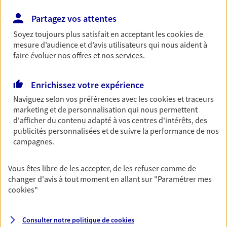
Découvrir l'offre Habitation
Partagez vos attentes
OBTENIR UN TARIF EN LIGNE
Soyez toujours plus satisfait en acceptant les
cookies
de
mesure d’audience et d’avis utilisateurs qui nous aident à
faire évoluer nos offres et nos services.
Garantie Accidents de la Vie
Bricoleuse, féru de jardinage, pâtissier en herbe
Enrichissez votre expérience
ou grande lectrice… personne n'est à l'abri d'un
Naviguez selon vos préférences avec les
cookies et traceurs
accident du quotidien. Avec Ma Protection
marketing et de personnalisation qui nous permettent
Accident, protégez votre qualité de vie et vos
d'afficher du contenu adapté à vos centres d'intérêts, des
revenus.
publicités personnalisées et de suivre la performance de nos
Découvrir l'offre Garantie Accidents de la Vie
campagnes.
OBTENIR UN TARIF EN LIGNE
Vous êtes libre de les accepter, de les refuser comme de
changer d'avis à tout moment en allant sur
"Paramétrer mes
cookies
"
Multirisque Entreprise
Gagnez en simplicité et en sérénité avec votre
Consulter notre politique de
cookies
assurance multirisque entreprise. Un contrat