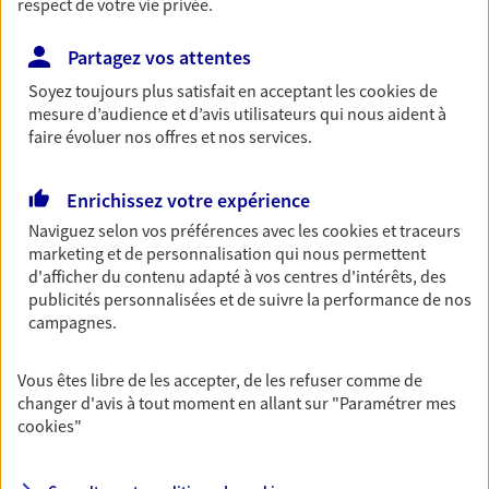
respect de votre vie privée.
Découvrir l'offre Habitation
Partagez vos attentes
OBTENIR UN TARIF EN LIGNE
Soyez toujours plus satisfait en acceptant les
cookies
de
mesure d’audience et d’avis utilisateurs qui nous aident à
faire évoluer nos offres et nos services.
Multirisque Entreprise
Gagnez en simplicité et en sérénité avec votre
assurance multirisque entreprise. Un contrat
Enrichissez votre expérience
unique pour protéger vos locaux, matériels pro,
Naviguez selon vos préférences avec les
cookies et traceurs
équipements et stocks… sans oublier votre
marketing et de personnalisation qui nous permettent
responsabilité civile.
d'afficher du contenu adapté à vos centres d'intérêts, des
publicités personnalisées et de suivre la performance de nos
Découvrir l'offre Multirisque Entreprise
campagnes.
DEMANDER UN DEVIS
Vous êtes libre de les accepter, de les refuser comme de
changer d'avis à tout moment en allant sur
"Paramétrer mes
cookies
"
Responsabilité civile
Entreprise