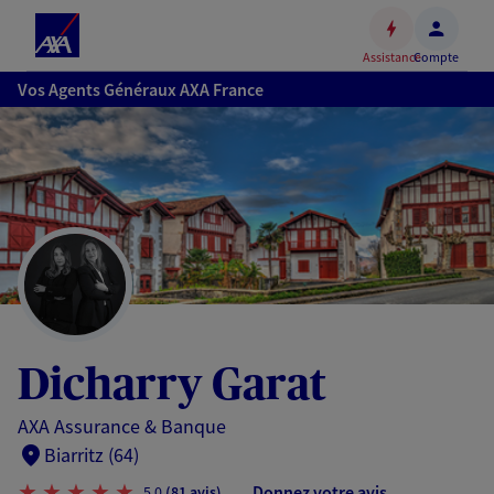
Espace
client
Assistance
Compte
Accéder
Vos Agents Généraux AXA France
au
contenu
principal
Accéder
au
pied
de
page
Dicharry Garat
AXA Assurance & Banque
Biarritz (64)
Donnez votre avis
5,0
(81 avis)