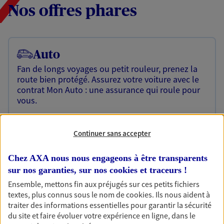
Nos offres phares
Auto
Fan de longs voyages ou petit rouleur, prenez la
route bien protégé. Assurez votre voiture avec le
contrat Mon Auto : une assurance qui roule pour
vous.
Découvrir l'offre Auto
Continuer sans accepter
OBTENIR UN TARIF EN LIGNE
Chez AXA nous nous engageons à être transparents
sur nos garanties, sur nos
cookies et traceurs
!
Habitation
Ensemble, mettons fin aux préjugés sur ces petits fichiers
Votre logement est unique, comme vous. Le
textes, plus connus sous le nom de
cookies
. Ils nous aident à
contrat Ma Maison assure votre sérénité en
traiter des informations essentielles pour garantir la sécurité
protégeant ce qui vous tient à coeur.
du site et faire évoluer votre expérience en ligne, dans le