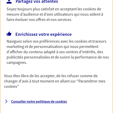
Partagez vos attentes
Découvrir l'offre Habitation
Soyez toujours plus satisfait en acceptant les
cookies
de
OBTENIR UN TARIF EN LIGNE
mesure d’audience et d’avis utilisateurs qui nous aident à
faire évoluer nos offres et nos services.
Garantie Accidents de la Vie
Enrichissez votre expérience
Bricoleuse, féru de jardinage, pâtissier en herbe
Naviguez selon vos préférences avec les
cookies et traceurs
ou grande lectrice… personne n'est à l'abri d'un
marketing et de personnalisation qui nous permettent
accident du quotidien. Avec Ma Protection
d'afficher du contenu adapté à vos centres d'intérêts, des
Accident, protégez votre qualité de vie et vos
publicités personnalisées et de suivre la performance de nos
revenus.
campagnes.
Découvrir l'offre Garantie Accidents de la Vie
Vous êtes libre de les accepter, de les refuser comme de
OBTENIR UN TARIF EN LIGNE
changer d'avis à tout moment en allant sur
"Paramétrer mes
cookies
"
Multirisque Entreprise
Consulter notre politique de
cookies
Gagnez en simplicité et en sérénité avec votre
assurance multirisque entreprise. Un contrat