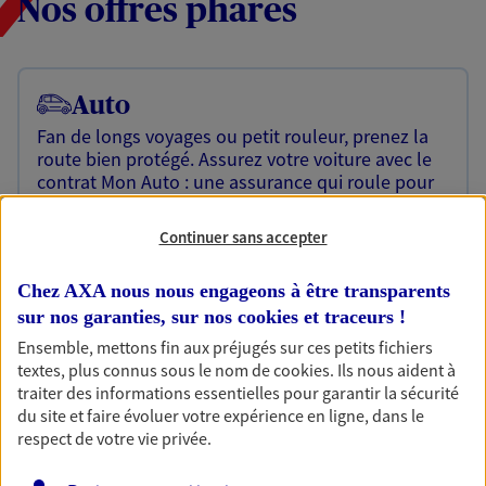
Nos offres phares
Auto
Fan de longs voyages ou petit rouleur, prenez la
route bien protégé. Assurez votre voiture avec le
contrat Mon Auto : une assurance qui roule pour
vous.
Continuer sans accepter
Découvrir l'offre Auto
OBTENIR UN TARIF EN LIGNE
Chez AXA nous nous engageons à être transparents
sur nos garanties, sur nos
cookies et traceurs
!
Ensemble, mettons fin aux préjugés sur ces petits fichiers
textes, plus connus sous le nom de
cookies
. Ils nous aident à
Habitation
traiter des informations essentielles pour garantir la sécurité
Votre logement est unique, comme vous. Le
du site et faire évoluer votre expérience en ligne, dans le
contrat Ma Maison assure votre sérénité en
respect de votre vie privée.
protégeant ce qui vous tient à coeur.