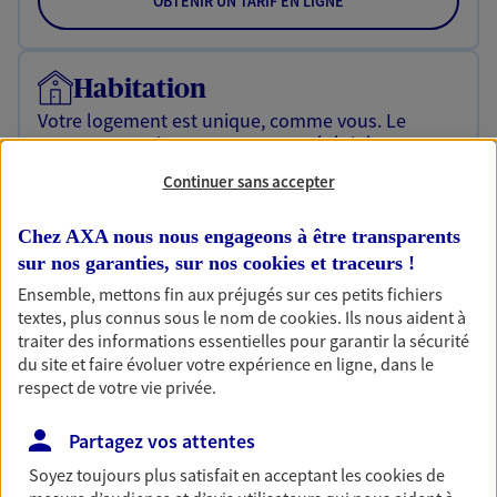
OBTENIR UN TARIF EN LIGNE
Habitation
Votre logement est unique, comme vous. Le
contrat Ma Maison assure votre sérénité en
protégeant ce qui vous tient à coeur.
Continuer sans accepter
Découvrir l'offre Habitation
Chez AXA nous nous engageons à être transparents
OBTENIR UN TARIF EN LIGNE
sur nos garanties, sur nos
cookies et traceurs
!
Ensemble, mettons fin aux préjugés sur ces petits fichiers
textes, plus connus sous le nom de
cookies
. Ils nous aident à
Garantie Accidents de la Vie
traiter des informations essentielles pour garantir la sécurité
du site et faire évoluer votre expérience en ligne, dans le
Bricoleuse, féru de jardinage, pâtissier en herbe
respect de votre vie privée.
ou grande lectrice… personne n'est à l'abri d'un
accident du quotidien. Avec Ma Protection
Partagez vos attentes
Accident, protégez votre qualité de vie et vos
revenus.
Soyez toujours plus satisfait en acceptant les
cookies
de