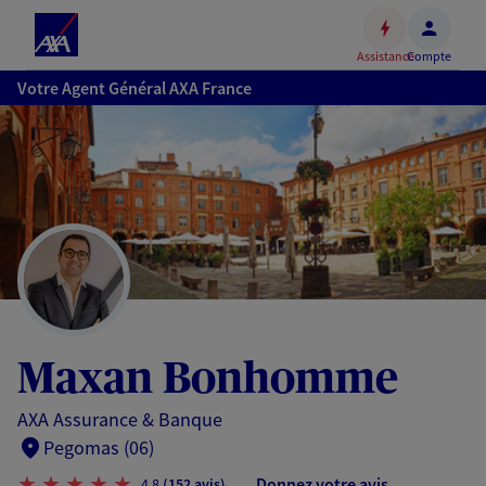
Espace
client
Assistance
Compte
Accéder
Votre Agent Général AXA France
au
contenu
principal
Accéder
au
pied
de
page
Maxan Bonhomme
AXA Assurance & Banque
Pegomas (06)
Donnez votre avis
4,8
(152 avis)