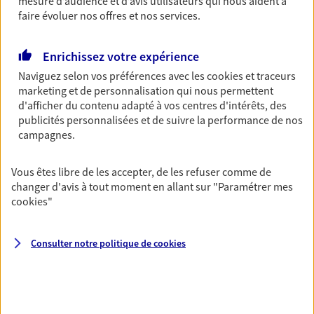
mesure d’audience et d’avis utilisateurs qui nous aident à
Découvrir l'offre Garantie Accidents de la Vie
faire évoluer nos offres et nos services.
OBTENIR UN TARIF EN LIGNE
Enrichissez votre expérience
Naviguez selon vos préférences avec les
cookies et traceurs
Multirisque Entreprise
marketing et de personnalisation qui nous permettent
d'afficher du contenu adapté à vos centres d'intérêts, des
Gagnez en simplicité et en sérénité avec votre
publicités personnalisées et de suivre la performance de nos
assurance multirisque entreprise. Un contrat
campagnes.
unique pour protéger vos locaux, matériels pro,
équipements et stocks… sans oublier votre
responsabilité civile.
Vous êtes libre de les accepter, de les refuser comme de
changer d'avis à tout moment en allant sur
"Paramétrer mes
Découvrir l'offre Multirisque Entreprise
cookies
"
DEMANDER UN DEVIS
Consulter notre politique de
cookies
VOIR TOUTES NOS OFFRES