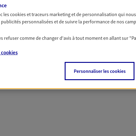
nce
c les
cookies et traceurs
marketing et de personnalisation qui nous
es publicités personnalisées et de suivre la performance de nos cam
 nos offres Assurance &
 les refuser comme de changer d'avis à tout moment en allant sur
"P
e
cookies
Personnaliser les cookies
PARTICULIERS
PRO & ENTREPRISES