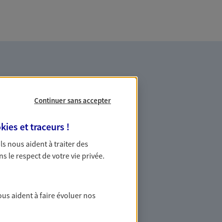
Continuer sans accepter
kies et traceurs
!
es professionnels et les
 Ils nous aident à traiter des
ns le respect de votre vie privée.
ommes des indépendants. Nous
des solutions cohérentes pour protéger
ollaborateurs... mais aussi vous-même et
ous aident à faire évoluer nos