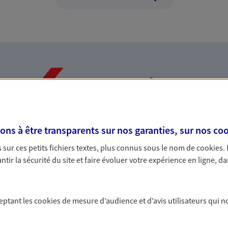
Nos expertises
s à être transparents sur nos garanties, sur nos
coo
dans la durée et la
Accompagner l
sur ces petits fichiers textes, plus connus sous le nom de
cookies
.
entreprises
tir la sécurité du site et faire évoluer votre expérience en ligne, da
rojets de vie tout au long de
Comme vous, nous s
us concevons notre métier : dans
bâtissons ensemble 
 C'est en apprenant à vous
votre activité, vos c
ceptant les
cookies
de mesure d’audience et d’avis utilisateurs qui n
s de meilleures solutions.
votre famille.