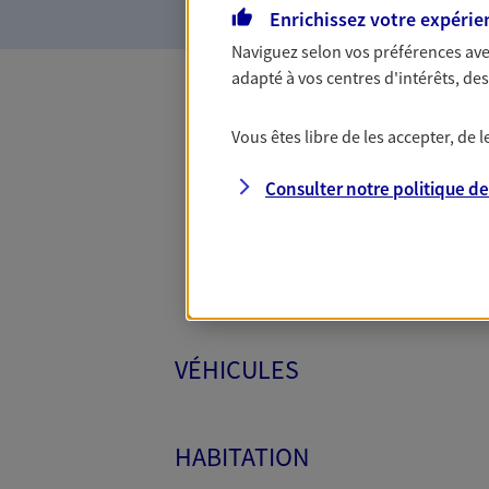
Enrichissez votre expérie
Naviguez selon vos préférences ave
adapté à vos centres d'intérêts, d
Toutes
Vous êtes libre de les accepter, de
Consulter notre politique d
VÉHICULES
HABITATION