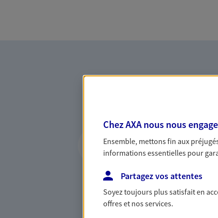
Chez AXA nous nous engageon
Vous accompagner 
Ensemble, mettons fin aux préjugés 
confiance
informations essentielles pour garan
Vous accompagner dans vos p
Partagez vos attentes
votre vie, c'est ainsi que no
la confiance et la proximité.
Soyez toujours plus satisfait en ac
connaître que nous proposon
offres et nos services.