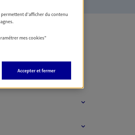
 permettent d'afficher du contenu
pagnes.
 Banque
aramétrer mes
cookies
"
Accepter et fermer