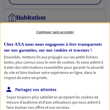
Habitation
Votre logement est unique, comme vous. Le
contrat Ma Maison assure votre sérénité en
Continuer sans accepter
protégeant ce qui vous tient à coeur.
Chez AXA nous nous engageons à être transparents
Découvrir l'offre Habitation
sur nos garanties, sur nos
cookies et traceurs
!
OBTENIR UN TARIF EN LIGNE
Ensemble, mettons fin aux préjugés sur ces petits fichiers
textes, plus connus sous le nom de
cookies
. Ils nous aident à
traiter des informations essentielles pour garantir la sécurité
du site et faire évoluer votre expérience en ligne, dans le
Garantie Accidents de la Vie
respect de votre vie privée.
Bricoleuse, féru de jardinage, pâtissier en herbe
ou grande lectrice… personne n'est à l'abri d'un
Partagez vos attentes
accident du quotidien. Avec Ma Protection
Accident, protégez votre qualité de vie et vos
Soyez toujours plus satisfait en acceptant les
cookies
de
revenus.
mesure d’audience et d’avis utilisateurs qui nous aident à
faire évoluer nos offres et nos services.