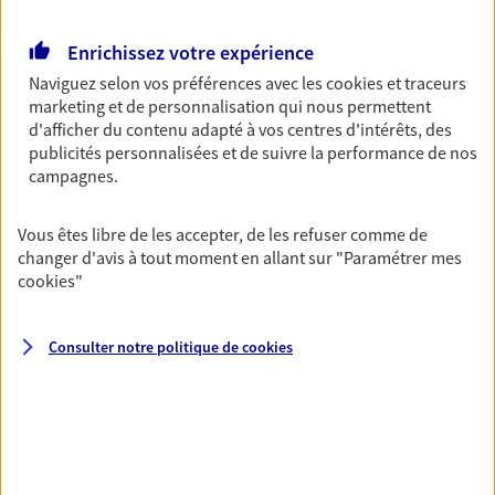
Découvrir l'offre Garantie Accidents de la Vie
OBTENIR UN TARIF EN LIGNE
Enrichissez votre expérience
Naviguez selon vos préférences avec les
cookies et traceurs
marketing et de personnalisation qui nous permettent
Multirisque Entreprise
d'afficher du contenu adapté à vos centres d'intérêts, des
publicités personnalisées et de suivre la performance de nos
Gagnez en simplicité et en sérénité avec votre
campagnes.
assurance multirisque entreprise. Un contrat
unique pour protéger vos locaux, matériels pro,
équipements et stocks… sans oublier votre
Vous êtes libre de les accepter, de les refuser comme de
responsabilité civile.
changer d'avis à tout moment en allant sur
"Paramétrer mes
cookies
"
Découvrir l'offre Multirisque Entreprise
DEMANDER UN DEVIS
Consulter notre politique de
cookies
VOIR TOUTES NOS OFFRES