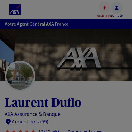
Espace
client
Assistance
Compte
Accéder
Votre Agent Général AXA France
au
contenu
principal
Accéder
au
pied
de
page
Laurent Duflo
AXA Assurance & Banque
Armentieres (59)
Donnez votre avis
4,7
(17 avis)