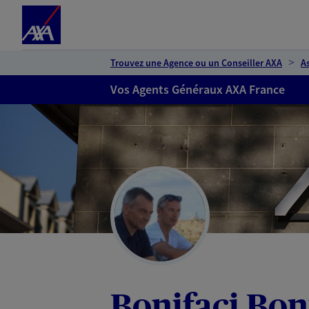
Espace client
Accéder au contenu principal
Accéder au pied de page
Trouvez une Agence ou un Conseiller AXA
A
Vos Agents Généraux AXA France
Bonifaci Bon