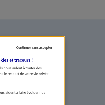
Continuer sans accepter
kies et traceurs
!
es professionnels et les
 Ils nous aident à traiter des
ns le respect de votre vie privée.
ommes des indépendants. Nous
des solutions cohérentes pour protéger
ollaborateurs... mais aussi vous-même et
ous aident à faire évoluer nos