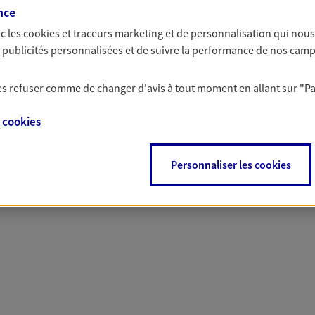
nce
c les
cookies et traceurs
marketing et de personnalisation qui nous
es publicités personnalisées et de suivre la performance de nos cam
 nos offres Assurance &
 les refuser comme de changer d'avis à tout moment en allant sur
"P
e
cookies
Personnaliser les cookies
PARTICULIERS
PRO & ENTREPRISES