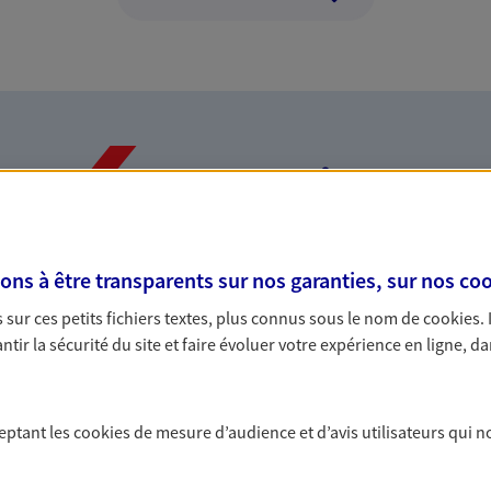
Nos expertises
s à être transparents sur nos garanties, sur nos
coo
dans la durée et la
Accompagner l
sur ces petits fichiers textes, plus connus sous le nom de
cookies
.
entreprises
tir la sécurité du site et faire évoluer votre expérience en ligne, da
rojets de vie tout au long de
Comme vous, nous s
us concevons notre métier : dans
bâtissons ensemble 
 C'est en apprenant à vous
votre activité, vos c
ceptant les
cookies
de mesure d’audience et d’avis utilisateurs qui n
s de meilleures solutions.
votre famille.