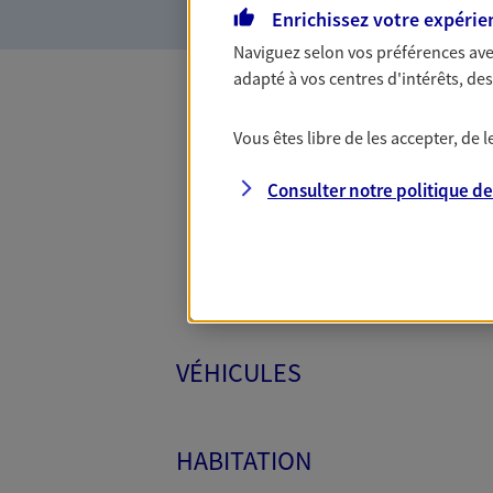
Enrichissez votre expérie
Naviguez selon vos préférences ave
adapté à vos centres d'intérêts, d
Toutes
Vous êtes libre de les accepter, de
Consulter notre politique d
VÉHICULES
HABITATION