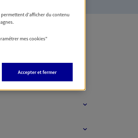
 permettent d'afficher du contenu
pagnes.
 Banque
aramétrer mes
cookies
"
Accepter et fermer