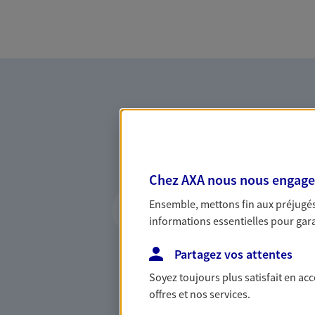
Chez AXA nous nous engageon
Vous accompagner 
Ensemble, mettons fin aux préjugés 
confiance
informations essentielles pour garan
Vous accompagner dans vos p
Partagez vos attentes
votre vie, c'est ainsi que no
la confiance et la proximité.
Soyez toujours plus satisfait en ac
connaître que nous proposon
offres et nos services.