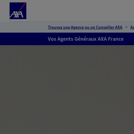
Espace client
Accéder au contenu principal
Accéder au pied de page
Trouvez une Agence ou un Conseiller AXA
A
Vos Agents Généraux AXA France