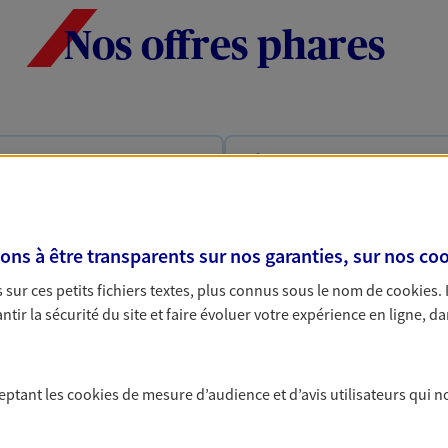
Nos offres phares
Habitation
leur, prenez la route bien
Votre logement est unique
ec le contrat Mon Auto : une
Maison assure votre sérénit
à coeur.
s à être transparents sur nos garanties, sur nos
coo
Découvrir l'offre Habitation
sur ces petits fichiers textes, plus connus sous le nom de
cookies
.
tir la sécurité du site et faire évoluer votre expérience en ligne, da
F EN LIGNE
OBTENIR U
ceptant les
cookies
de mesure d’audience et d’avis utilisateurs qui n
de la Vie
Multirisque Ent
issier en herbe ou grande
Gagnez en simplicité et en 