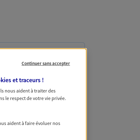
, comme vous. Le contrat Ma
Continuer sans accepter
é en protégeant ce qui vous tient
kies et traceurs
!
 Ils nous aident à traiter des
ns le respect de votre vie privée.
N TARIF EN LIGNE
ous aident à faire évoluer nos
reprise
sérénité avec votre assurance