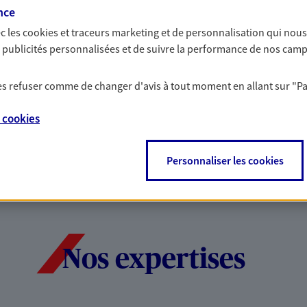
d'un accident du quotidien.
multirisque entreprise. Un
nce
gez votre qualité de vie et
locaux, matériels pro, équ
c les
cookies et traceurs
marketing et de personnalisation qui nous
votre responsabilité civile.
es publicités personnalisées et de suivre la performance de nos cam
e la Vie
Découvrir l'offre Multirisque 
 les refuser comme de changer d'avis à tout moment en allant sur
"P
F EN LIGNE
DEMAN
e
cookies
VOIR TOUTES NOS OFFRES
Personnaliser les cookies
Nos expertises