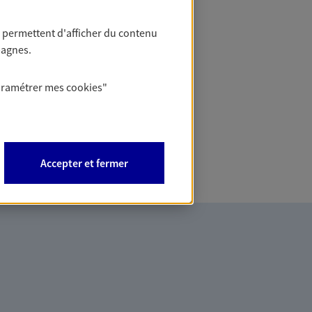
 contrat unique pour protéger vos
ipements et stocks… sans oublier
 permettent d'afficher du contenu
pagnes.
Entreprise
aramétrer mes
cookies
"
DER UN DEVIS
Accepter et fermer