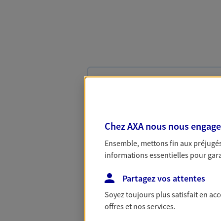
Auto
Fan de longs voyages ou petit rou
protégé. Assurez votre voiture av
assurance qui roule pour vous.
Chez AXA nous nous engageon
Découvrir l'offre Auto
Ensemble, mettons fin aux préjugés 
informations essentielles pour garan
OBTENIR UN TARI
Partagez vos attentes
Soyez toujours plus satisfait en ac
Garantie Accidents 
offres et nos services.
Bricoleuse, féru de jardinage, pât