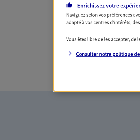
lectrice… personne n'est à l'abri 
Enrichissez votre expérie
Avec Ma Protection Accident, proté
Naviguez selon vos préférences ave
vos revenus.
adapté à vos centres d'intérêts, d
Découvrir l'offre Garantie Accidents d
Vous êtes libre de les accepter, de
OBTENIR UN TARI
Consulter notre politique d